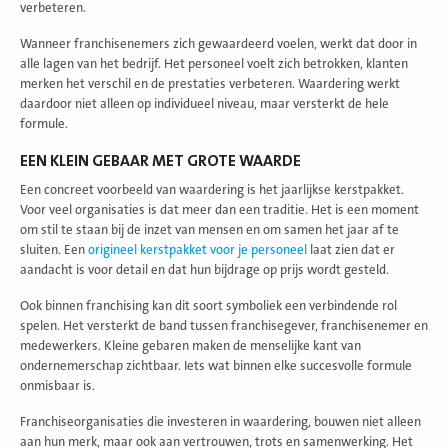
verbeteren
.
Wanneer franchisenemers zich gewaardeerd voelen, werkt dat door in
alle lagen van het bedrijf. Het personeel voelt zich betrokken, klanten
merken het verschil en de prestaties
verbeteren
. Waardering werkt
daardoor niet alleen op individueel niveau, maar versterkt de hele
formule.
EEN KLEIN GEBAAR MET GROTE WAARDE
Een concreet voorbeeld van waardering is het jaarlijkse kerstpakket.
Voor veel organisaties is dat meer dan een traditie. Het is een moment
om stil te staan bij de inzet van mensen en om samen het jaar af te
sluiten. Een
origineel kerstpakket voor je personeel
laat zien dat er
aandacht is voor detail en dat hun bijdrage op prijs wordt gesteld.
Ook binnen franchising kan dit soort symboliek een
verbindend
e rol
spelen. Het versterkt de band tussen franchisegever, franchisenemer en
medewerkers. Kleine gebaren maken de menselijke kant van
ondernemerschap zichtbaar. Iets wat binnen elke succesvolle formule
onmisbaar
is.
Franchiseorganisaties die investeren in waardering, bouwen niet alleen
aan hun merk, maar ook aan vertrouwen, trots en samenwerking. Het