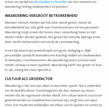
ervoor om op tijd een
kerstpakket te bestellen
als vast moment van
waardering richting medewerkers en partners.
WAARDERING VERGROOT BETROKKENHEID
Wanneer mensen merken dat hun inzet wordt gezien, neemt de
betrokkenheid toe. Dat geldt voor franchisenemers én hun personeel.
Waardering zorgt ervoor dat teams meer samenhang tonen en dat
ideeën sneller worden gedeeld. Het gevoel dat iemands bijdrage ertoe
doet, werkt
motiverend
en versterkt de samenwerking.
In een tijd
waarin personeelskrapte een grote uitdaging is, blijkt
persoonlijke aandacht
bovendien
een krachtig middel om medewerkers
te behouden. Franchisenemers die waardering tonen, ervaren vaak
minder verloop en meer loyaliteit. Waardering hoeft niet groots of duur
te zijn, zolang het maar oprecht is.
CULTUUR ALS GROEIFACTOR
Waardering is niet iets wat alleen in december speelt. Het is onderdeel
van de bedrijfscultuur. Franchisegevers die daar bewust op sturen,
merken dat de organisatie sterker wordt. Een cultuur waarin successen
gedeeld worden en complimenten normaal zijn, zorgt voor een open
sfeer. Dat maakt het makkelijker om elkaar aan te spreken en samen te