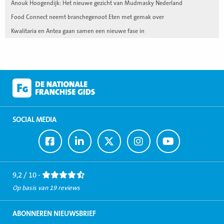
Anouk Hoogendijk: Het nieuwe gezicht van Mudmasky Nederland
Food Connect neemt branchegenoot Eten met gemak over
Kwalitaria en Antea gaan samen een nieuwe fase in
SOCIAL MEDIA
Ga
Ga
Ga
Ga
Ga
naar
naar
naar
naar
naar
Facebook
LinkedIn
Twitter
Instagram
Youtube
9,2 / 10 -
Op basis van 19 reviews
ABONNEREN NIEUWSBRIEF