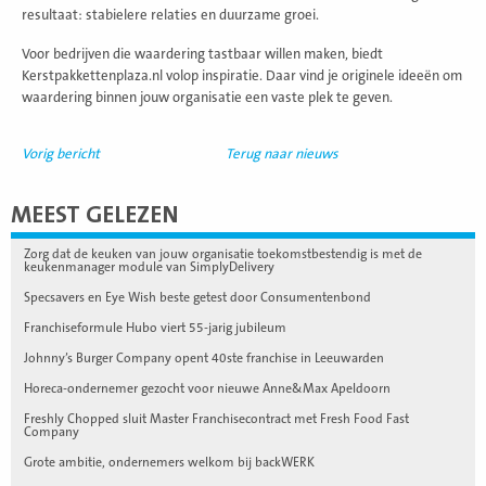
resultaat: stabielere relaties en duurzame groei.
Voor bedrijven die waardering tastbaar willen maken, biedt
Kerstpakkettenplaza.nl volop inspiratie. Daar vind je originele ideeën om
waardering binnen jouw organisatie een vaste plek te geven.
Vorig bericht
Terug naar nieuws
MEEST GELEZEN
Zorg dat de keuken van jouw organisatie toekomstbestendig is met de
keukenmanager module van SimplyDelivery
Specsavers en Eye Wish beste getest door Consumentenbond
Franchiseformule Hubo viert 55-jarig jubileum
Johnny’s Burger Company opent 40ste franchise in Leeuwarden
Horeca-ondernemer gezocht voor nieuwe Anne&Max Apeldoorn
Freshly Chopped sluit Master Franchisecontract met Fresh Food Fast
Company
Grote ambitie, ondernemers welkom bij backWERK