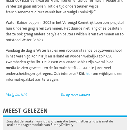
maar ook naar een Master Franchisenemer die de formule in Nederland
verder zal gaan uitrollen. Tot die tijd ondersteunen wij de
franchisenemers direct vanuit het Verenigd Koninkrijk.”
Water Babies begon in 2002 in het Verenigd Koninkrijk toen een jong stel
hun kinderen ging leren zwemmen. Het duurde niet lang of ze besloten
dat ze ook graag andere baby’s en peuters wilden leren zwemmen en zo
ontstond Water Babies.
Vandaag de dag is Water Babies een vooraanstaande babyzwemschool
in het Verenigd Koninkrijk en Ierland en worden wekelijks zo’n 650
zwembaden gebruikt. De lessen van Water Babies zijn overal in de
media te zien geweest en de formule heeft de laatste jaren veel
onderscheidingen gekregen.. Ook interesse? Klik
hier
om vrijblijvend een
informatiepakket aan te vragen.
Vorig bericht
Terug naar nieuws
MEEST GELEZEN
Zorg dat de keuken van jouw organisatie toekomstbestendig is met de
keukenmanager module van SimplyDelivery