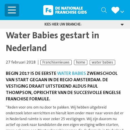
Menu
Zoeken
KIES HIER UW BRANCHE:
Water Babies gestart in
Nederland
27 februari 2018
Franchisenieuws
home
water babies
BEGIN 2017 IS DE EERSTE
WATER BABIES
ZWEMSCHOOL
VAN START GEGAAN IN DE REGIO AMSTERDAM. DE
VESTIGING DRAAIT UITSTEKEND ALDUS PAUL
THOMPSON, OPRICHTER VAN DE SUCCESVOLLE ENGELSE
FRANCHISE FORMULE.
“Reden voor ons om nu door te pakken. Wij hebben uitgebreid
onderzoek laten verrichten en hieruit kom onder meer naar voren dat er
in Nederland ruimte is voor zeker 25 vestigingen. Wij zijn daarom nu
actief op zoek naar kandidaten die een eigen vestiging willen starten,