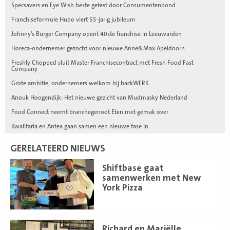
Specsavers en Eye Wish beste getest door Consumentenbond
Franchiseformule Hubo viert 55-jarig jubileum
Johnny’s Burger Company opent 40ste franchise in Leeuwarden
Horeca-ondernemer gezocht voor nieuwe Anne&Max Apeldoorn
Freshly Chopped sluit Master Franchisecontract met Fresh Food Fast
Company
Grote ambitie, ondernemers welkom bij backWERK
Anouk Hoogendijk: Het nieuwe gezicht van Mudmasky Nederland
Food Connect neemt branchegenoot Eten met gemak over
Kwalitaria en Antea gaan samen een nieuwe fase in
GERELATEERD NIEUWS
Lees
Shiftbase gaat
meer
samenwerken met New
York Pizza
Lees
Richard en Mariëlle