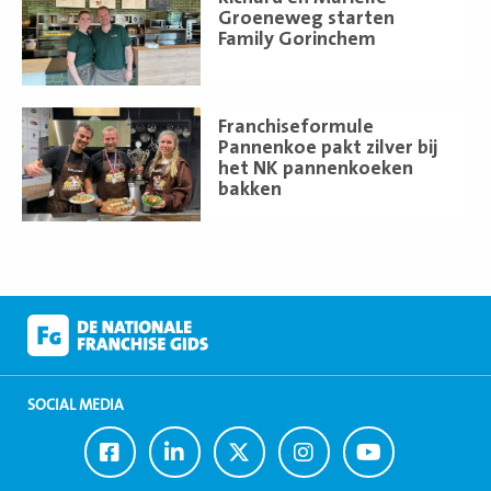
meer
Groeneweg starten
Family Gorinchem
Lees
Franchiseformule
meer
Pannenkoe pakt zilver bij
het NK pannenkoeken
bakken
SOCIAL MEDIA
Ga
Ga
Ga
Ga
Ga
naar
naar
naar
naar
naar