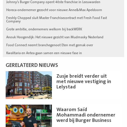
Johnny’s Burger Company opent 40ste franchise in Leeuwarden
Horeca-ondernemer gezocht voor nieuwe Anne&Max Apeldoorn
Freshly Chopped sluit Master Franchisecontract met Fresh Food Fast
Company
Grote ambitie, ondernemers welkom bij backWERK
Anouk Hoogendijk: Het nieuwe gezicht van Mudmasky Nederland
Food Connect neemt branchegenoot Eten met gemak over
Kwalitaria en Antea gaan samen een nieuwe fase in
GERELATEERD NIEUWS
Lees
Zusje breidt verder uit
meer
met nieuwe vestiging in
Lelystad
Lees
Waarom Saïd
meer
Mohammadi ondernemer
werd bij Burger Business