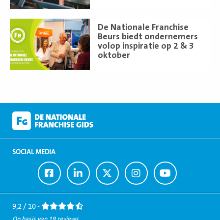
Lees
De Nationale Franchise
meer
Beurs biedt ondernemers
volop inspiratie op 2 & 3
oktober
SOCIAL MEDIA
Ga
Ga
Ga
Ga
Ga
naar
naar
naar
naar
naar
Facebook
LinkedIn
Twitter
Instagram
Youtube
9,2 / 10 -
Op basis van 19 reviews