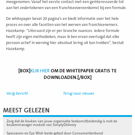
meegenomen. Vanaf het eerste contact met een geïnteresseerde tot
aan het ondertekenen van een franchiseovereenkomst bij een formule.
De whitepaper bevat 20 pagina’s en biedt informatie over het hele
proces en over alle facetten van het werven van franchisenemers.
Hazekamp: “Uiteraard zijn er per branche nuances. Iedere formule
heeft zijn eigen methodieken, maar ik ben ervan overtuigd dat elke
persoon actief in werving hier absoluut lering uit kan trekken”, besluit
Hazekamp.
[BOX]
KLIK HIER
OM DE WHITEPAPER
GRATIS
TE
DOWNLOADEN.[/BOX]
Vorig bericht
Terug naar nieuws
MEEST GELEZEN
Zorg dat de keuken van jouw organisatie toekomstbestendig is met de
keukenmanager module van SimplyDelivery
Specsavers en Eye Wish beste getest door Consumentenbond