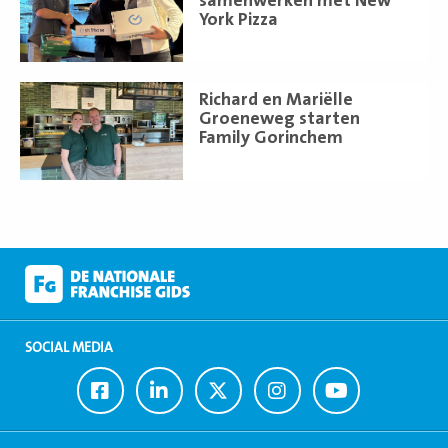
samenwerken met New
York Pizza
Lees
Richard en Mariëlle
meer
Groeneweg starten
Family Gorinchem
SOCIAL MEDIA
Ga
Ga
Ga
Ga
Ga
naar
naar
naar
naar
naar
Facebook
LinkedIn
Twitter
Instagram
Youtube