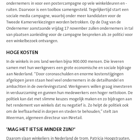
ondernemers in voor een postercampagne op vele winkeldeuren en -
ruiten. Daarvoor is een toolbox samengesteld. Tegelijkertijd start een
sociale media campagne, waarbij onder meer kandidaten voor de
Tweede Kamerverkiezingen worden betrokken. Op de Dag van de
Ondernemer aanstaande vrijdag 17 november zullen ondernemers in tal
van plaatsen aanleiding voor de campagne bespreken als ze politici voor
een winkelbezoek ontvangen.
HOGE KOSTEN
In de winkels in ons land werken bijna 900.000 mensen. Die leveren
samen met hun werkgevers een grote economische en sociale bijdrage
aan Nederland. “Door coronaschulden en enorme kostenstijgingen
afgelopen jaren staan heel veel ondernemers in de detailhandel en
ambachten in de overlevingsstand. Werkgevers willen graag investeren
in verduurzaming en gunnen hun medewerkers een hoger nettoloon. De
politiek kan dat met slimme keuzes mogelijk maken en zo bijdragen aan
het rendement van winkels dat nu negatief is. Zo helpt de politiek ook
om de leefbaarheid in dorpen en steden te behouden,” stelt Jan
Meerman, algemeen directeur van INretail.
‘MAG HET IETSJE MINDER ZIJN?’
Daarom slaan winkeliers in Nederland de trom. Patricia Hoogstraaten,