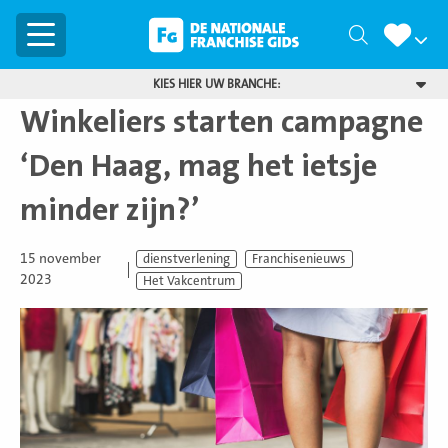
Menu
Zoeken
KIES HIER UW BRANCHE:
Winkeliers starten campagne
‘Den Haag, mag het ietsje
minder zijn?’
15 november
dienstverlening
Franchisenieuws
2023
Het Vakcentrum