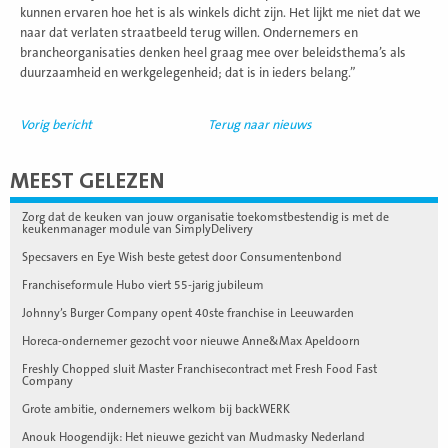
kunnen ervaren hoe het is als winkels dicht zijn. Het lijkt me niet dat we
naar dat verlaten straatbeeld terug willen. Ondernemers en
brancheorganisaties denken heel graag mee over beleidsthema’s als
duurzaamheid en werkgelegenheid; dat is in ieders belang.”
Vorig bericht
Terug naar nieuws
MEEST GELEZEN
Zorg dat de keuken van jouw organisatie toekomstbestendig is met de
keukenmanager module van SimplyDelivery
Specsavers en Eye Wish beste getest door Consumentenbond
Franchiseformule Hubo viert 55-jarig jubileum
Johnny’s Burger Company opent 40ste franchise in Leeuwarden
Horeca-ondernemer gezocht voor nieuwe Anne&Max Apeldoorn
Freshly Chopped sluit Master Franchisecontract met Fresh Food Fast
Company
Grote ambitie, ondernemers welkom bij backWERK
Anouk Hoogendijk: Het nieuwe gezicht van Mudmasky Nederland