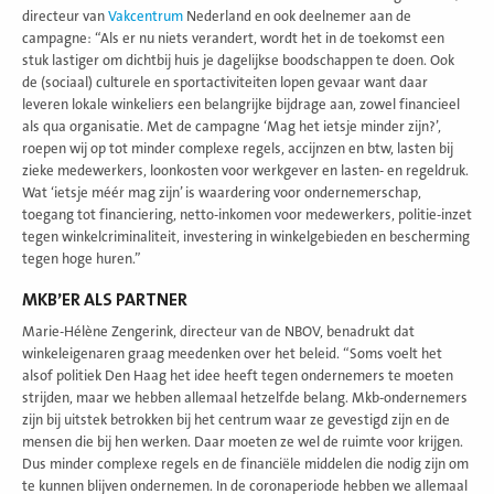
directeur van
Vakcentrum
Nederland en ook deelnemer aan de
campagne: “Als er nu niets verandert, wordt het in de toekomst een
stuk lastiger om dichtbij huis je dagelijkse boodschappen te doen. Ook
de (sociaal) culturele en sportactiviteiten lopen gevaar want daar
leveren lokale winkeliers een belangrijke bijdrage aan, zowel financieel
als qua organisatie. Met de campagne ‘Mag het ietsje minder zijn?’,
roepen wij op tot minder complexe regels, accijnzen en btw, lasten bij
zieke medewerkers, loonkosten voor werkgever en lasten- en regeldruk.
Wat ‘ietsje méér mag zijn’ is waardering voor ondernemerschap,
toegang tot financiering, netto-inkomen voor medewerkers, politie-inzet
tegen winkelcriminaliteit, investering in winkelgebieden en bescherming
tegen hoge huren.”
MKB’ER ALS PARTNER
Marie-Hélène Zengerink, directeur van de NBOV, benadrukt dat
winkeleigenaren graag meedenken over het beleid. “Soms voelt het
alsof politiek Den Haag het idee heeft tegen ondernemers te moeten
strijden, maar we hebben allemaal hetzelfde belang. Mkb-ondernemers
zijn bij uitstek betrokken bij het centrum waar ze gevestigd zijn en de
mensen die bij hen werken. Daar moeten ze wel de ruimte voor krijgen.
Dus minder complexe regels en de financiële middelen die nodig zijn om
te kunnen blijven ondernemen. In de coronaperiode hebben we allemaal