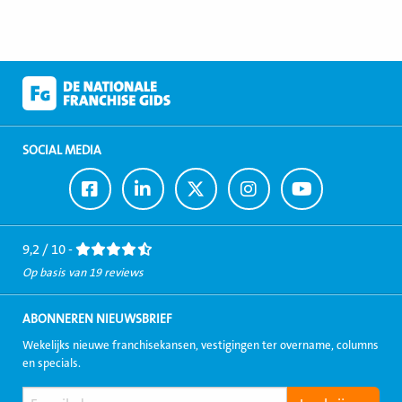
SOCIAL MEDIA
Ga
Ga
Ga
Ga
Ga
naar
naar
naar
naar
naar
Facebook
LinkedIn
Twitter
Instagram
Youtube
9,2 / 10 -
Op basis van 19 reviews
ABONNEREN NIEUWSBRIEF
Wekelijks nieuwe franchisekansen, vestigingen ter overname, columns
en specials.