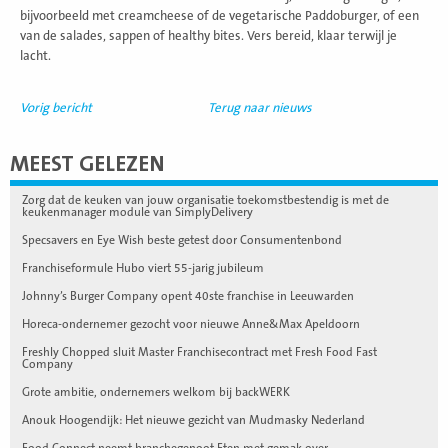
bijvoorbeeld met creamcheese of de vegetarische Paddoburger, of een
van de salades, sappen of healthy bites. Vers bereid, klaar terwijl je
lacht.
Vorig bericht
Terug naar nieuws
MEEST GELEZEN
Zorg dat de keuken van jouw organisatie toekomstbestendig is met de
keukenmanager module van SimplyDelivery
Specsavers en Eye Wish beste getest door Consumentenbond
Franchiseformule Hubo viert 55-jarig jubileum
Johnny’s Burger Company opent 40ste franchise in Leeuwarden
Horeca-ondernemer gezocht voor nieuwe Anne&Max Apeldoorn
Freshly Chopped sluit Master Franchisecontract met Fresh Food Fast
Company
Grote ambitie, ondernemers welkom bij backWERK
Anouk Hoogendijk: Het nieuwe gezicht van Mudmasky Nederland
Food Connect neemt branchegenoot Eten met gemak over