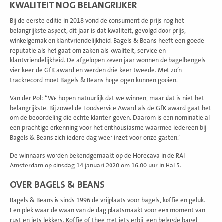
KWALITEIT NOG BELANGRIJKER
Bij de eerste editie in 2018 vond de consument de prijs nog het
belangrijkste aspect, dit jaar is dat kwaliteit, gevolgd door prijs,
winkelgemak en klantvriendelijkheid. Bagels & Beans heeft een goede
reputatie als het gaat om zaken als kwaliteit, service en
klantvriendelijkheid. De afgelopen zeven jaar wonnen de bagelbengels
vier keer de GfK award en werden drie keer tweede. Met zo’n
trackrecord moet Bagels & Beans hoge ogen kunnen gooien.
Van der Pol: “We hopen natuurlijk dat we winnen, maar dat is niet het
belangrijkste. Bij zowel de Foodservice Award als de GfK award gaat het
om de beoordeling die echte klanten geven. Daarom is een nominatie al
een prachtige erkenning voor het enthousiasme waarmee iedereen bij
Bagels & Beans zich iedere dag weer inzet voor onze gasten.’
De winnaars worden bekendgemaakt op de Horecava in de RAI
Amsterdam op dinsdag 14 januari 2020 om 16.00 uur in Hal 5.
OVER BAGELS & BEANS
Bagels & Beans is sinds 1996 de vrijplaats voor bagels, koffie en geluk.
Een plek waar de waan van de dag plaatsmaakt voor een moment van
rust en iets lekkers. Koffie of thee met iets erbij, een belegde bagel,