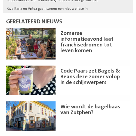
Kwalitaria en Antea gaan samen een nieuwe fase in
GERELATEERD NIEUWS
Lees
Zomerse
meer
informatieavond laat
franchisedromen tot
leven komen
Lees
Code Paars zet Bagels &
meer
Beans deze zomer volop
in de schijnwerpers
Lees
Wie wordt de bagelbaas
meer
van Zutphen?