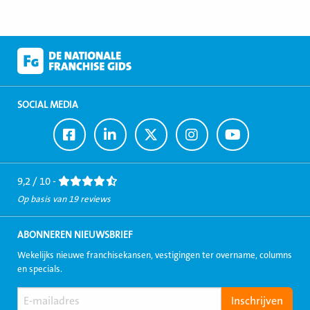
SOCIAL MEDIA
Ga
Ga
Ga
Ga
Ga
naar
naar
naar
naar
naar
Facebook
LinkedIn
Twitter
Instagram
Youtube
9,2 / 10 -
Op basis van 19 reviews
ABONNEREN NIEUWSBRIEF
Wekelijks nieuwe franchisekansen, vestigingen ter overname, columns
en specials.