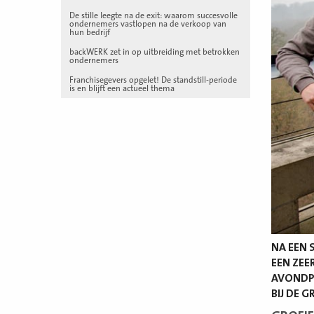
De stille leegte na de exit: waarom succesvolle
ondernemers vastlopen na de verkoop van
hun bedrijf
backWERK zet in op uitbreiding met betrokken
ondernemers
Franchisegevers opgelet! De standstill-periode
is en blijft een actueel thema
NA EEN 
EEN ZEE
AVONDPR
BIJ DE 