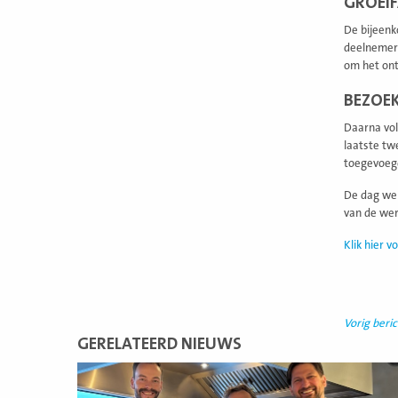
GROEIF
De bijeenk
deelnemers
om het ont
BEZOEK
Daarna vol
laatste tw
toegevoegd
De dag wer
van de wer
Klik hier 
Vorig beric
GERELATEERD NIEUWS
Lees
meer