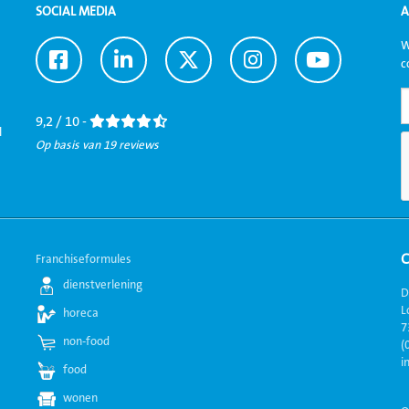
SOCIAL MEDIA
A
W
Ga
Ga
Ga
Ga
Ga
c
naar
naar
naar
naar
naar
Facebook
LinkedIn
Twitter
Instagram
Youtube
9,2 / 10 -
l
Op basis van 19 reviews
Franchiseformules
dienstverlening
D
L
horeca
7
non-food
(
i
food
wonen