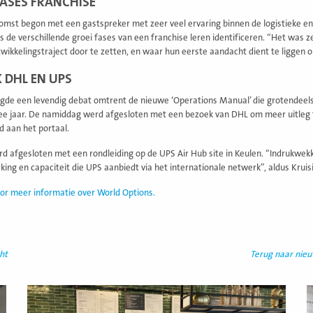
ASES FRANCHISE
omst begon met een gastspreker met zeer veel ervaring binnen de logistieke 
 de verschillende groei fases van een franchise leren identificeren. “Het was ze
wikkelingstraject door te zetten, en waar hun eerste aandacht dient te liggen om
 DHL EN UPS
gde een levendig debat omtrent de nieuwe ‘Operations Manual’ die grotendeels
ee jaar. De namiddag werd afgesloten met een bezoek van DHL om meer uitleg 
 aan het portaal.
d afgesloten met een rondleiding op de UPS Air Hub site in Keulen. “Indrukwek
king en capaciteit die UPS aanbiedt via het internationale netwerk”, aldus Kruis
voor meer informatie over World Options.
ht
Terug naar nie
Lees
L
meer
m