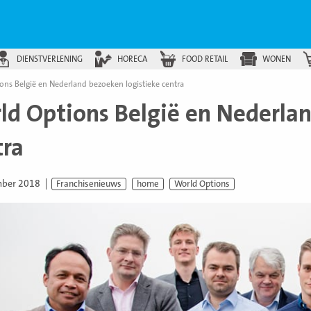
DIENSTVERLENING
HORECA
FOOD RETAIL
WONEN
ons België en Nederland bezoeken logistieke centra
ld Options België en Nederlan
tra
mber 2018
Franchisenieuws
home
World Options