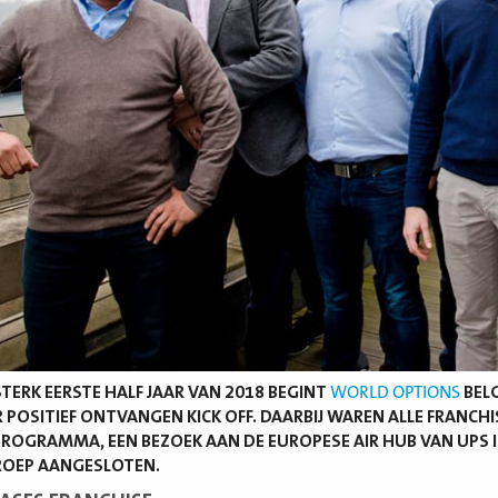
STERK EERSTE HALF JAAR VAN 2018 BEGINT
WORLD OPTIONS
BELG
R POSITIEF ONTVANGEN KICK OFF. DAARBIJ WAREN ALLE FRANC
OGRAMMA, EEN BEZOEK AAN DE EUROPESE AIR HUB VAN UPS I
GROEP AANGESLOTEN.