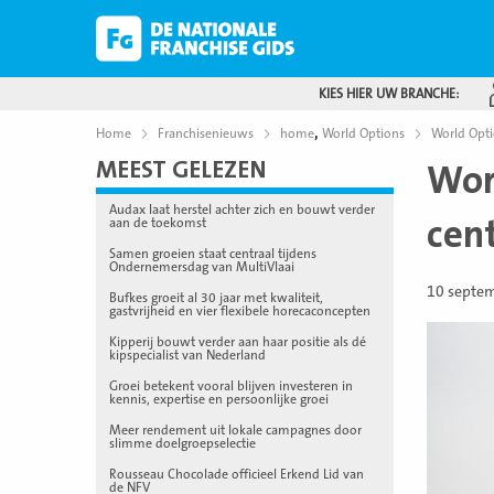
KIES HIER UW BRANCHE:
,
Home
Franchisenieuws
home
World Options
World Opti
MEEST GELEZEN
Wor
Audax laat herstel achter zich en bouwt verder
cen
aan de toekomst
Samen groeien staat centraal tijdens
Ondernemersdag van MultiVlaai
10 septe
Bufkes groeit al 30 jaar met kwaliteit,
gastvrijheid en vier flexibele horecaconcepten
Kipperij bouwt verder aan haar positie als dé
kipspecialist van Nederland
Groei betekent vooral blijven investeren in
kennis, expertise en persoonlijke groei
Meer rendement uit lokale campagnes door
slimme doelgroepselectie
Rousseau Chocolade officieel Erkend Lid van
de NFV