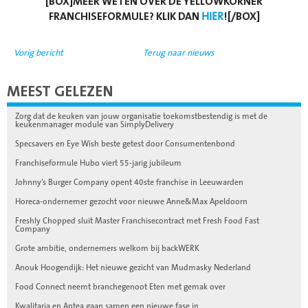
[BOX]MEER WETEN OVER DE YELLOWKORNER
FRANCHISEFORMULE? KLIK DAN
HIER
![/BOX]
Vorig bericht
Terug naar nieuws
MEEST GELEZEN
Zorg dat de keuken van jouw organisatie toekomstbestendig is met de
keukenmanager module van SimplyDelivery
Specsavers en Eye Wish beste getest door Consumentenbond
Franchiseformule Hubo viert 55-jarig jubileum
Johnny’s Burger Company opent 40ste franchise in Leeuwarden
Horeca-ondernemer gezocht voor nieuwe Anne&Max Apeldoorn
Freshly Chopped sluit Master Franchisecontract met Fresh Food Fast
Company
Grote ambitie, ondernemers welkom bij backWERK
Anouk Hoogendijk: Het nieuwe gezicht van Mudmasky Nederland
Food Connect neemt branchegenoot Eten met gemak over
Kwalitaria en Antea gaan samen een nieuwe fase in