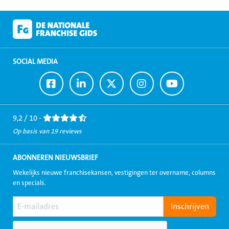
SOCIAL MEDIA
Ga
Ga
Ga
Ga
Ga
naar
naar
naar
naar
naar
Facebook
LinkedIn
Twitter
Instagram
Youtube
9,2 / 10 -
Op basis van 19 reviews
ABONNEREN NIEUWSBRIEF
Wekelijks nieuwe franchisekansen, vestigingen ter overname, columns
en specials.