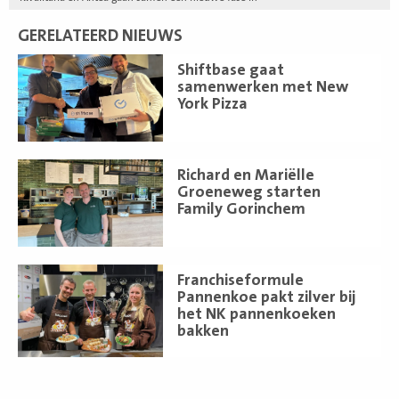
GERELATEERD NIEUWS
Lees
Shiftbase gaat
meer
samenwerken met New
York Pizza
Lees
Richard en Mariëlle
meer
Groeneweg starten
Family Gorinchem
Lees
Franchiseformule
meer
Pannenkoe pakt zilver bij
het NK pannenkoeken
bakken