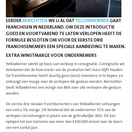
EERDER
BERICHTTEN
WE U AL DAT
YELLOWKORNER
GAAT
FRANCHISEN IN NEDERLAND. OM DEZE INTRODUCTIE
GOED EN VOORTVAREND TE LATEN VERLOPEN HEEFT DE
FORMULE BESLOTEN OM VOOR DE EERSTE DRIE
FRANCHISENEMERS EEN SPECIALE AANBIEDING TE MAKEN.
EXTRA WINSTMARGE VOOR ONDERNEMERS
Yellowkorner werkt op basis van verkoop in consignatie. Consignatie wil
betekenen dat de leverancier van de producten het risico blijft houden.
De franchisenemer hoeft daarbij geen (dure) inventaris in te kopen, en
ontvangt een marge over de verkopen die gedaan worden. Normaliter
biedt YellowKorner een marge van 46% over alle verkopen die gedaan
worden.
De eerste drie nieuwe franchisenemers van YellowKorner ontvangen
een extra 5% marge. Dit betekend dat de ondernemer 51% van de
verkopen zal ontvangen in plaats van de gebruikelijke 46%. Dit kan
oplopen tot een toename van meer dan €100.000 omzet over de koers
van een aantal jaar.