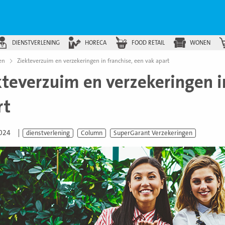
DIENSTVERLENING
HORECA
FOOD RETAIL
WONEN
en
Ziekteverzuim en verzekeringen in franchise, een vak apart
kteverzuim en verzekeringen in
rt
2024
dienstverlening
Column
SuperGarant Verzekeringen