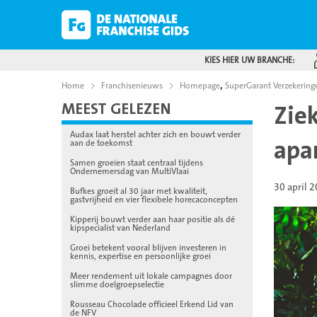
KIES HIER UW BRANCHE:
,
Home
Franchisenieuws
Homepage
SuperGarant Verzekering
MEEST GELEZEN
Zie
Audax laat herstel achter zich en bouwt verder
apa
aan de toekomst
Samen groeien staat centraal tijdens
Ondernemersdag van MultiVlaai
30 april 
Bufkes groeit al 30 jaar met kwaliteit,
gastvrijheid en vier flexibele horecaconcepten
Kipperij bouwt verder aan haar positie als dé
kipspecialist van Nederland
Groei betekent vooral blijven investeren in
kennis, expertise en persoonlijke groei
Meer rendement uit lokale campagnes door
slimme doelgroepselectie
Rousseau Chocolade officieel Erkend Lid van
de NFV