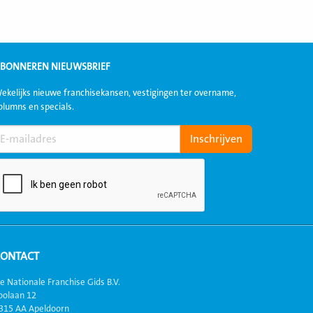
BONNEREN NIEUWSBRIEF
ekelijks nieuwe franchisekansen, vestigingen ter overname,
olumns en specials.
CONTACT
e Nationale Franchise Gids B.V.
oolaan 12
315 AA Apeldoorn