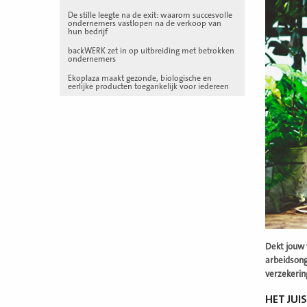
De stille leegte na de exit: waarom succesvolle
ondernemers vastlopen na de verkoop van
hun bedrijf
backWERK zet in op uitbreiding met betrokken
ondernemers
Ekoplaza maakt gezonde, biologische en
eerlijke producten toegankelijk voor iedereen
Dekt jouw 
arbeidsong
verzekering
HET JUI