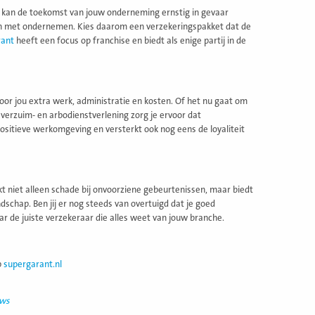
it kan de toekomst van jouw onderneming ernstig in gevaar
an met ondernemen. Kies daarom een verzekeringspakket dat de
rant
heeft een focus op franchise en biedt als enige partij in de
or jou extra werk, administratie en kosten. Of het nu gaat om
verzuim- en arbodienstverlening zorg je ervoor dat
ositieve werkomgeving en versterkt ook nog eens de loyaliteit
 niet alleen schade bij onvoorziene gebeurtenissen, maar biedt
chap. Ben jij er nog steeds van overtuigd dat je goed
r de juiste verzekeraar die alles weet van jouw branche.
p
supergarant.nl
uws