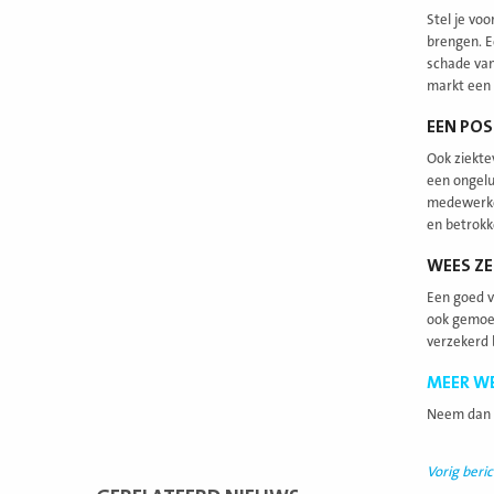
Stel je vo
brengen. E
schade van
markt een 
EEN POS
Ook ziekte
een ongelu
medewerker
en betrokk
WEES ZE
Een goed v
ook gemoed
verzekerd 
MEER W
Neem dan c
Vorig beric