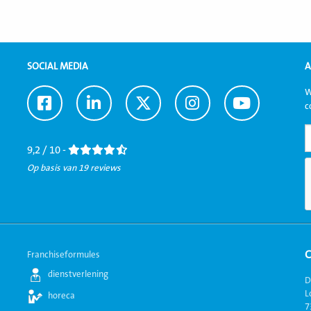
SOCIAL MEDIA
A
W
Ga
Ga
Ga
Ga
Ga
c
naar
naar
naar
naar
naar
Facebook
LinkedIn
Twitter
Instagram
Youtube
9,2 / 10 -
Op basis van 19 reviews
Franchiseformules
dienstverlening
D
L
horeca
7