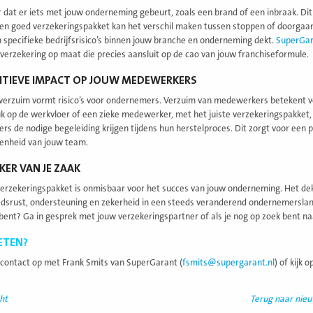
or dat er iets met jouw onderneming gebeurt, zoals een brand of een inbraak. D
en goed verzekeringspakket kan het verschil maken tussen stoppen of doorga
 specifieke bedrijfsrisico’s binnen jouw branche en onderneming dekt.
SuperGa
verzekering op maat die precies aansluit op de cao van jouw franchiseformule.
ITIEVE IMPACT OP JOUW MEDEWERKERS
verzuim vormt risico’s voor ondernemers. Verzuim van medewerkers betekent vo
k op de werkvloer of een zieke medewerker, met het juiste verzekeringspakket, 
s de nodige begeleiding krijgen tijdens hun herstelproces. Dit zorgt voor een p
enheid van jouw team.
KER VAN JE ZAAK
erzekeringspakket is onmisbaar voor het succes van jouw onderneming. Het dekt
srust, ondersteuning en zekerheid in een steeds veranderend ondernemerslands
bent? Ga in gesprek met jouw verzekeringspartner of als je nog op zoek bent naa
ETEN?
ontact op met Frank Smits van SuperGarant (
fsmits@supergarant.nl
) of kijk o
ht
Terug naar nie