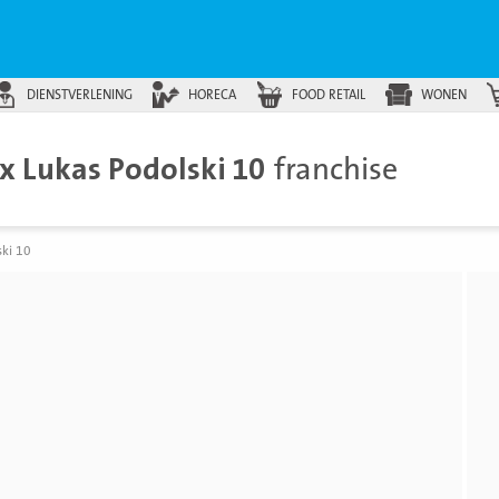
DIENSTVERLENING
HORECA
FOOD RETAIL
WONEN
x Lukas Podolski 10
franchise
ski 10
Beki
foto