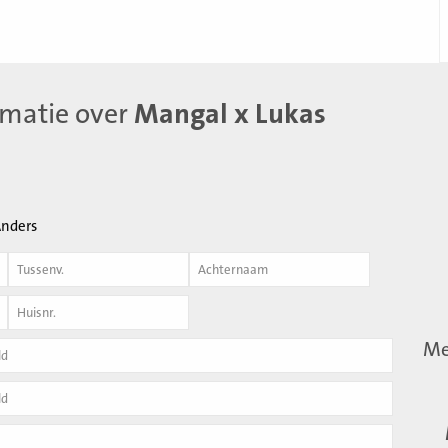
rmatie over
Mangal x Lukas
nders
Achternaam
*
Me