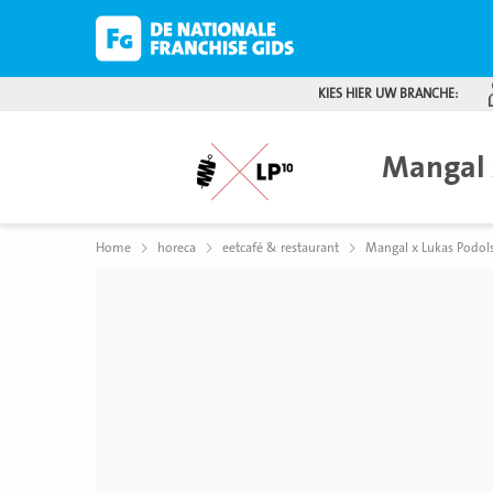
KIES HIER UW BRANCHE:
Mangal 
Home
horeca
eetcafé & restaurant
Mangal x Lukas Podol
Bekijk
foto