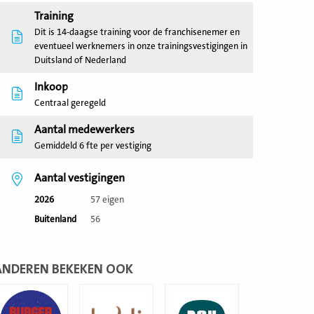
Training
Dit is 14-daagse training voor de franchisenemer en
eventueel werknemers in onze trainingsvestigingen in
Duitsland of Nederland
Inkoop
Centraal geregeld
Aantal medewerkers
Gemiddeld 6 fte per vestiging
Aantal vestigingen
2026
57 eigen
Buitenland
56
ANDEREN BEKEKEN OOK
ees
Lees
Lees
eer
meer
meer