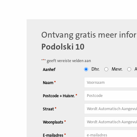
Ontvang gratis meer info
Podolski 10
"
*
" geeft vereiste velden aan
Dhr.
Mevr.
A
Aanhef
Naam
*
Tussenvoegsel
Postcode + Huisnr.
*
Huisnummer
*
Straat
*
Woonplaats
*
E-mailadres
*