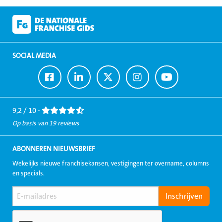
SOCIAL MEDIA
Ga
Ga
Ga
Ga
Ga
naar
naar
naar
naar
naar
Facebook
LinkedIn
Twitter
Instagram
Youtube
9,2 / 10 -
Op basis van 19 reviews
ABONNEREN NIEUWSBRIEF
Wekelijks nieuwe franchisekansen, vestigingen ter overname, columns
en specials.