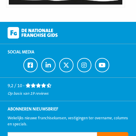
SOCIAL MEDIA
Ga
Ga
Ga
Ga
Ga
naar
naar
naar
naar
naar
Facebook
LinkedIn
Twitter
Instagram
Youtube
9,2 / 10 -
Op basis van 19 reviews
ABONNEREN NIEUWSBRIEF
Wekelijks nieuwe franchisekansen, vestigingen ter overname, columns
en specials.