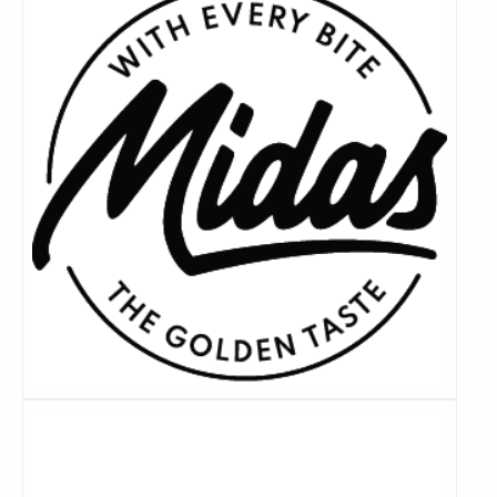
meer
Lees
meer