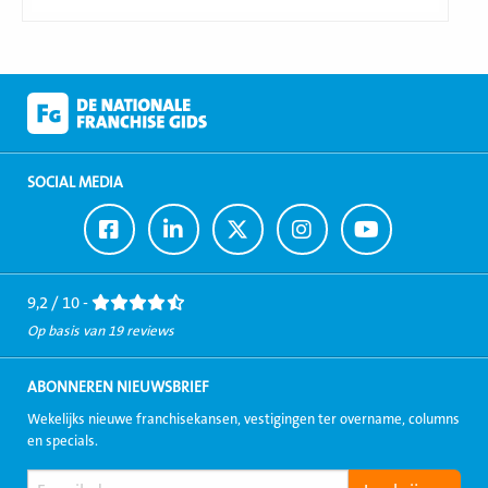
SOCIAL MEDIA
Ga
Ga
Ga
Ga
Ga
naar
naar
naar
naar
naar
Facebook
LinkedIn
Twitter
Instagram
Youtube
9,2 / 10 -
Op basis van 19 reviews
ABONNEREN NIEUWSBRIEF
Wekelijks nieuwe franchisekansen, vestigingen ter overname, columns
en specials.