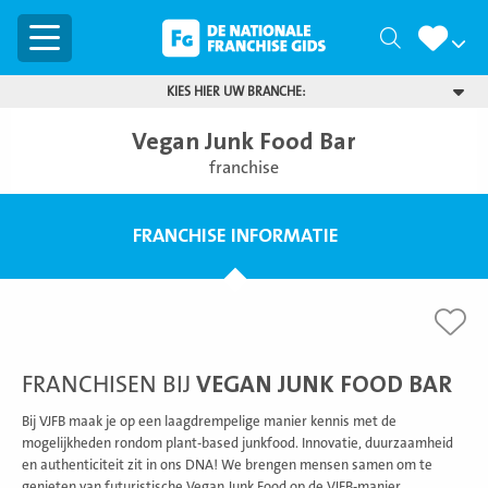
Menu
Zoeken
KIES HIER UW BRANCHE:
Vegan Junk Food Bar
franchise
FRANCHISE INFORMATIE
FRANCHISEN BIJ
VEGAN JUNK FOOD BAR
Bij VJFB maak je op een laagdrempelige manier kennis met de
mogelijkheden rondom plant-based junkfood. Innovatie, duurzaamheid
en authenticiteit zit in ons DNA! We brengen mensen samen om te
genieten van futuristische Vegan Junk Food op de VJFB-manier.