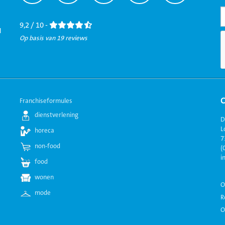
naar
naar
naar
naar
naar
Facebook
LinkedIn
Twitter
Instagram
Youtube
9,2 / 10 -
l
Op basis van 19 reviews
Franchiseformules
dienstverlening
D
L
horeca
7
non-food
(
i
food
wonen
O
mode
R
O