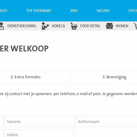
ISES
TER OVERNAME
WIKI
NIEUWS
SPEC
DIENSTVERLENING
HORECA
FOOD RETAIL
WONEN
VER WELKOOP
2. Extra formules
3. Bevestiging
e zij contact met je opnemen: per telefoon, e-mail of post. Je gegevens worden
Tussenvoegsel
Achternaam
*
Huisnummer
*