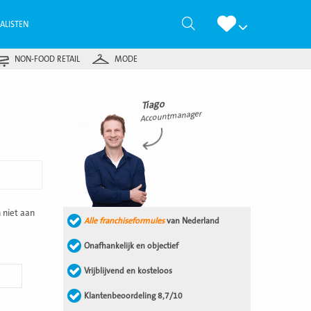
Zoeken
IALISTEN
NON-FOOD RETAIL
MODE
Tiago
Accountmanager
 niet aan
Alle franchiseformules
van Nederland
Onafhankelijk en objectief
Vrijblijvend en kosteloos
Klantenbeoordeling 8,7/10