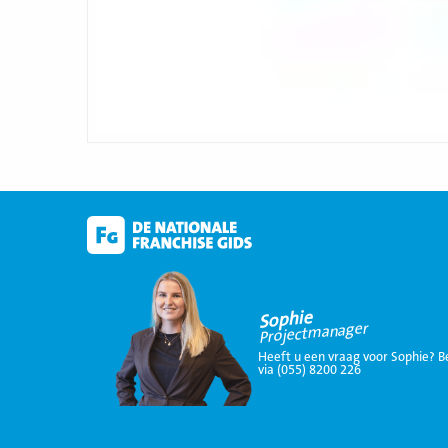
Sophie
Projectmanager
Heeft u een vraag voor Sophie? B
via (055) 8200 226