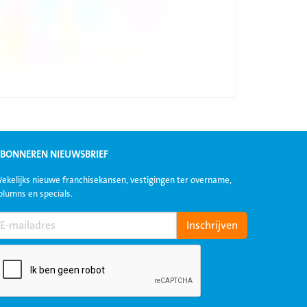
BONNEREN NIEUWSBRIEF
ekelijks nieuwe franchisekansen, vestigingen ter overname,
olumns en specials.