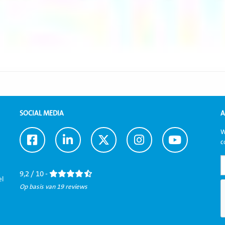
SOCIAL MEDIA
A
W
Ga
Ga
Ga
Ga
Ga
c
naar
naar
naar
naar
naar
Facebook
LinkedIn
Twitter
Instagram
Youtube
9,2 / 10 -
el
Op basis van 19 reviews