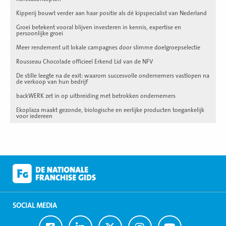
Kipperij bouwt verder aan haar positie als dé kipspecialist van Nederland
Groei betekent vooral blijven investeren in kennis, expertise en
persoonlijke groei
Meer rendement uit lokale campagnes door slimme doelgroepselectie
Rousseau Chocolade officieel Erkend Lid van de NFV
De stille leegte na de exit: waarom succesvolle ondernemers vastlopen na
de verkoop van hun bedrijf
backWERK zet in op uitbreiding met betrokken ondernemers
Ekoplaza maakt gezonde, biologische en eerlijke producten toegankelijk
voor iedereen
SOCIAL MEDIA