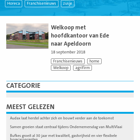
Horeca
Franchisenieuws
zusje
Lees
meer
Welkoop met
hoofdkantoor van Ede
naar Apeldoorn
18 september 2018
Franchisenieuws
home
Welkoop
agrifirm
CATEGORIE
MEEST GELEZEN
Audax laat herstel achter zich en bouwt verder aan de toekomst
Samen groeien staat centraal tijdens Ondernemersdag van MultiVlaai
Bufkes groeit al 30 jaar met kwaliteit, gastvrijheid en vier flexibele
horecaconcepten