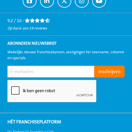
Ga
Ga
Ga
Ga
Ga
naar
naar
naar
naar
naar
Facebook
LinkedIn
Twitter
Instagram
Youtube
9,2 / 10 -
Op basis van 19 reviews
ABONNEREN NIEUWSBRIEF
Wekelijks nieuwe franchisekansen, vestigingen ter overname, columns
en specials.
HÉT FRANCHISEPLATFORM
De Nationale Franchise Gids