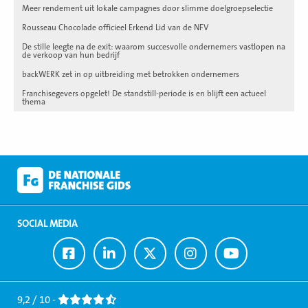
Meer rendement uit lokale campagnes door slimme doelgroepselectie
Rousseau Chocolade officieel Erkend Lid van de NFV
De stille leegte na de exit: waarom succesvolle ondernemers vastlopen na
de verkoop van hun bedrijf
backWERK zet in op uitbreiding met betrokken ondernemers
Franchisegevers opgelet! De standstill-periode is en blijft een actueel
thema
SOCIAL MEDIA
Ga
Ga
Ga
Ga
Ga
naar
naar
naar
naar
naar
Facebook
LinkedIn
Twitter
Instagram
Youtube
9,2 / 10 -