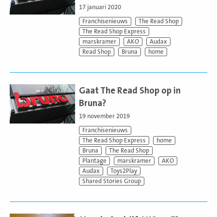
17 januari 2020
Franchisenieuws
The Read Shop
The Read Shop Express
marskramer
AKO
Audax
Read Shop
Bruna
home
Lees
meer
Gaat The Read Shop op in
Bruna?
19 november 2019
Franchisenieuws
The Read Shop Express
home
Bruna
The Read Shop
Plantage
marskramer
AKO
Audax
Toys2Play
Shared Stories Group
Lees