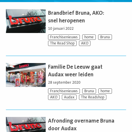
Lees
meer
Brandbrief Bruna, AKO:
snel heropenen
10 januari 2022
Franchisenieuws
home
Bruna
The Read Shop
AKO
Lees
meer
Familie De Leeuw gaat
Audax weer leiden
28 september 2020
Franchisenieuws
Bruna
home
AKO
Audax
The Readshop
Lees
meer
Afronding overname Bruna
door Audax