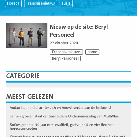
Horeca
Franchisenieuws
zusje
Lees
meer
Nieuw op de site: Beryl
Personeel
27 oktober 2020
Franchisenieuws
home
Beryl Personeel
CATEGORIE
MEEST GELEZEN
Audax laat herstel achter zich en bouwt verder aan de toekomst
Samen groeien staat centraal tijdens Ondernemersdag van MultiVlaai
Bufkes groeit al 30 jaar met kwaliteit, gastvrijheid en vier flexibele
horecaconcepten
Kipperij bouwt verder aan haar positie als dé kipspecialist van Nederland