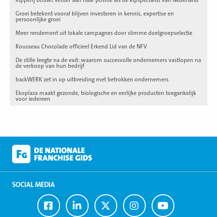
Groei betekent vooral blijven investeren in kennis, expertise en
persoonlijke groei
Meer rendement uit lokale campagnes door slimme doelgroepselectie
Rousseau Chocolade officieel Erkend Lid van de NFV
De stille leegte na de exit: waarom succesvolle ondernemers vastlopen na
de verkoop van hun bedrijf
backWERK zet in op uitbreiding met betrokken ondernemers
Ekoplaza maakt gezonde, biologische en eerlijke producten toegankelijk
voor iedereen
SOCIAL MEDIA
Ga
Ga
Ga
Ga
Ga
naar
naar
naar
naar
naar