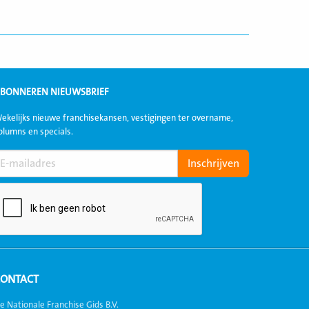
BONNEREN NIEUWSBRIEF
ekelijks nieuwe franchisekansen, vestigingen ter overname,
olumns en specials.
CONTACT
e Nationale Franchise Gids B.V.