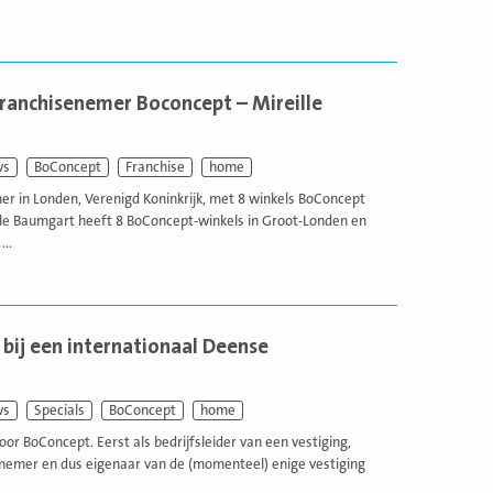
franchisenemer Boconcept – Mireille
ws
BoConcept
Franchise
home
ner in Londen, Verenigd Koninkrijk, met 8 winkels BoConcept
ille Baumgart heeft 8 BoConcept-winkels in Groot-Londen en
...
bij een internationaal Deense
ws
Specials
BoConcept
home
oor BoConcept. Eerst als bedrijfsleider van een vestiging,
senemer en dus eigenaar van de (momenteel) enige vestiging