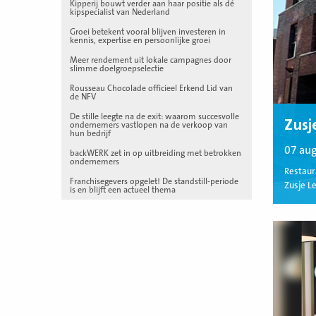
Kipperij bouwt verder aan haar positie als dé
kipspecialist van Nederland
Groei betekent vooral blijven investeren in
kennis, expertise en persoonlijke groei
Meer rendement uit lokale campagnes door
slimme doelgroepselectie
Rousseau Chocolade officieel Erkend Lid van
de NFV
De stille leegte na de exit: waarom succesvolle
Zusj
ondernemers vastlopen na de verkoop van
hun bedrijf
07 au
backWERK zet in op uitbreiding met betrokken
ondernemers
Restaur
Franchisegevers opgelet! De standstill-periode
Zusje Le
is en blijft een actueel thema
Lees
meer