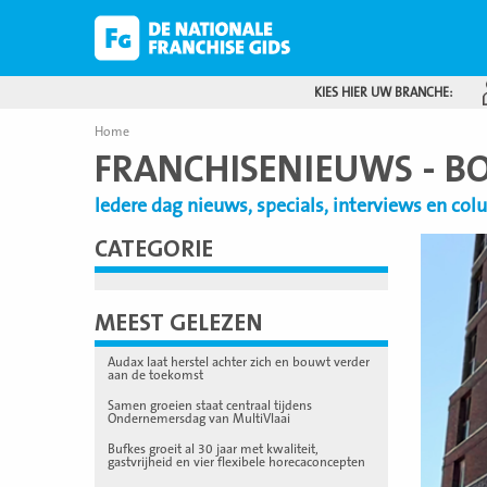
KIES HIER UW BRANCHE:
Home
FRANCHISENIEUWS - B
Iedere dag nieuws, specials, interviews en co
CATEGORIE
Lees
meer
MEEST GELEZEN
Audax laat herstel achter zich en bouwt verder
aan de toekomst
Samen groeien staat centraal tijdens
Ondernemersdag van MultiVlaai
Bufkes groeit al 30 jaar met kwaliteit,
gastvrijheid en vier flexibele horecaconcepten