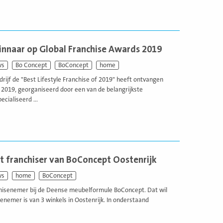
nnaar op Global Franchise Awards 2019
ws
Bo Concept
BoConcept
home
drijf de "Best Lifestyle Franchise of 2019" heeft ontvangen
 2019, georganiseerd door een van de belangrijkste
cialiseerd ...
t franchiser van BoConcept Oostenrijk
ws
home
BoConcept
nchisenemer bij de Deense meubelformule BoConcept. Dat wil
enemer is van 3 winkels in Oostenrijk. In onderstaand