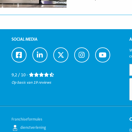
SOCIAL MEDIA
A
W
Ga
Ga
Ga
Ga
Ga
c
naar
naar
naar
naar
naar
Facebook
LinkedIn
Twitter
Instagram
Youtube
9,2 / 10 -
Op basis van 19 reviews
Franchiseformules
dienstverlening
D