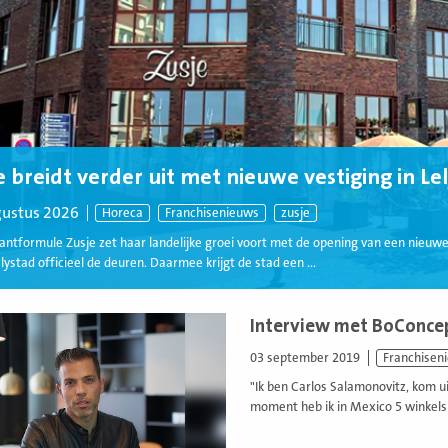
e breidt verder uit met nieuwe vestiging in Le
gustus 2026
Horeca
Franchisenieuws
zusje
antformule Zusje zet haar landelijke groei voort met de opening van een nieuw
lystad officieel de deuren. Daarmee krijgt de stad een ...
Interview met BoConcep
03 september 2019
Franchisen
"Ik ben Carlos Salamonovitz, kom u
moment heb ik in Mexico 5 winkels e