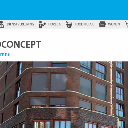
DIENSTVERLENING
HORECA
FOOD RETAIL
WONEN
OCONCEPT
lumns