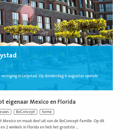
lystad
e vestiging in Lelystad. Op donderdag 6 augustus opende
t eigenaar Mexico en Florida
ieuws
BoConcept
home
it Mexico en maak deel uit van de BoConcept-familie. Op dit
n 2 winkels in Florida en heb het grootste ...