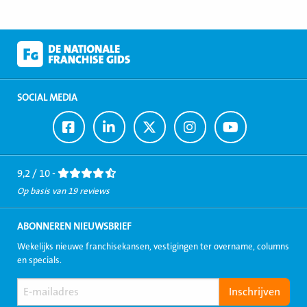
SOCIAL MEDIA
Ga
Ga
Ga
Ga
Ga
naar
naar
naar
naar
naar
Facebook
LinkedIn
Twitter
Instagram
Youtube
9,2 / 10 -
Op basis van 19 reviews
ABONNEREN NIEUWSBRIEF
Wekelijks nieuwe franchisekansen, vestigingen ter overname, columns
en specials.