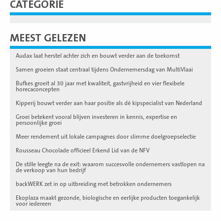
CATEGORIE
MEEST GELEZEN
Audax laat herstel achter zich en bouwt verder aan de toekomst
Samen groeien staat centraal tijdens Ondernemersdag van MultiVlaai
Bufkes groeit al 30 jaar met kwaliteit, gastvrijheid en vier flexibele
horecaconcepten
Kipperij bouwt verder aan haar positie als dé kipspecialist van Nederland
Groei betekent vooral blijven investeren in kennis, expertise en
persoonlijke groei
Meer rendement uit lokale campagnes door slimme doelgroepselectie
Rousseau Chocolade officieel Erkend Lid van de NFV
De stille leegte na de exit: waarom succesvolle ondernemers vastlopen na
de verkoop van hun bedrijf
backWERK zet in op uitbreiding met betrokken ondernemers
Ekoplaza maakt gezonde, biologische en eerlijke producten toegankelijk
voor iedereen