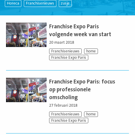
Horeca
Franchisenieuws
zusje
Lees
meer
Franchise Expo Paris
volgende week van start
20 maart 2018
Franchisenieuws
home
Franchise Expo Paris
Lees
meer
Franchise Expo Paris: focus
op professionele
omscholing
27 februari 2018
Franchisenieuws
home
Franchise Expo Paris