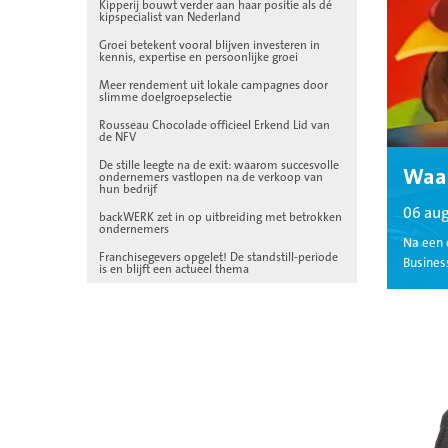
Kipperij bouwt verder aan haar positie als dé
kipspecialist van Nederland
Groei betekent vooral blijven investeren in
kennis, expertise en persoonlijke groei
Meer rendement uit lokale campagnes door
slimme doelgroepselectie
Rousseau Chocolade officieel Erkend Lid van
de NFV
De stille leegte na de exit: waarom succesvolle
Waa
ondernemers vastlopen na de verkoop van
hun bedrijf
06 au
backWERK zet in op uitbreiding met betrokken
ondernemers
Na een 
Franchisegevers opgelet! De standstill-periode
Business
is en blijft een actueel thema
Lees
meer