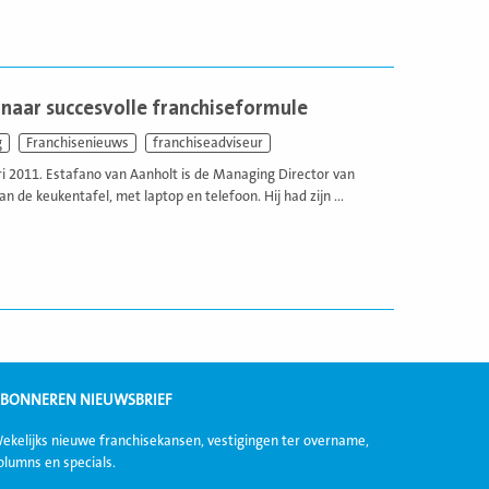
 naar succesvolle franchiseformule
g
Franchisenieuws
franchiseadviseur
ri 2011. Estafano van Aanholt is de Managing Director van
n de keukentafel, met laptop en telefoon. Hij had zijn ...
BONNEREN NIEUWSBRIEF
ekelijks nieuwe franchisekansen, vestigingen ter overname,
olumns en specials.