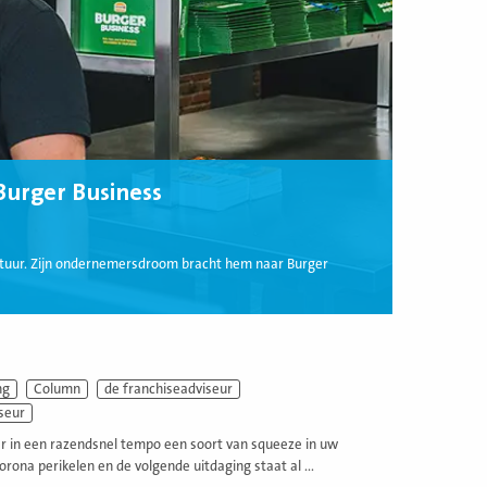
urger Business
tuur. Zijn ondernemersdroom bracht hem naar Burger
ng
Column
de franchiseadviseur
seur
er in een razendsnel tempo een soort van squeeze in uw
orona perikelen en de volgende uitdaging staat al ...