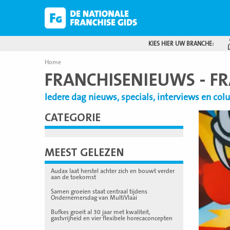
KIES HIER UW BRANCHE:
Home
FRANCHISENIEUWS - F
Iedere dag nieuws, specials, interviews en co
CATEGORIE
Lees
meer
MEEST GELEZEN
Audax laat herstel achter zich en bouwt verder
aan de toekomst
Samen groeien staat centraal tijdens
Ondernemersdag van MultiVlaai
Bufkes groeit al 30 jaar met kwaliteit,
gastvrijheid en vier flexibele horecaconcepten