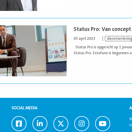
Status Pro: Van concept
05 april 2023
dienstverlenin
Status Pro is opgericht op 1 janua
Status Pro. Estafano is begonnen aa
SOCIAL MEDIA
A
W
Ga
Ga
Ga
Ga
Ga
c
naar
naar
naar
naar
naar