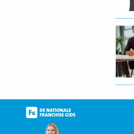
Lees
meer