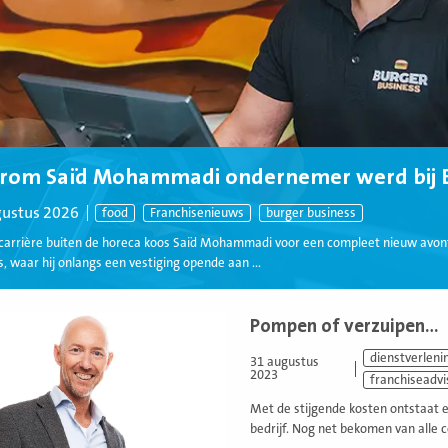
rom Saïd Mohammadi ondernemer werd bij B
gustus 2026
food
Franchisenieuws
burger business
carrière buiten de horeca koos Saïd Mohammadi voor een compleet nieuw avon
, waar hij onlangs een vestiging opende aan ...
Pompen of verzuipen…
dienstverleni
31 augustus
2023
franchiseadvi
Met de stijgende kosten ontstaat 
bedrijf. Nog net bekomen van alle c