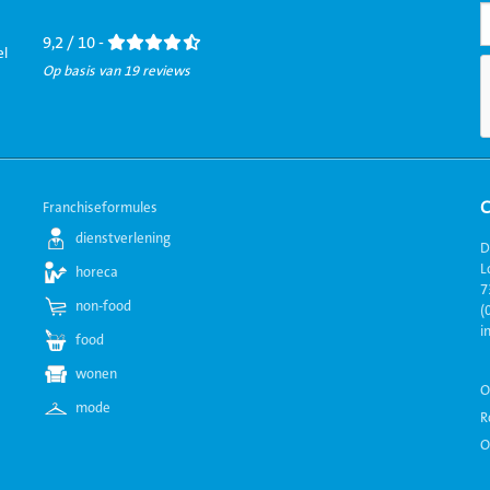
Facebook
LinkedIn
Twitter
Instagram
Youtube
9,2 / 10 -
el
Op basis van 19 reviews
Franchiseformules
dienstverlening
D
L
horeca
7
non-food
(
i
food
wonen
O
mode
R
O