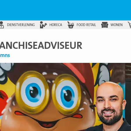
DIENSTVERLENING
HORECA
FOOD RETAIL
WONEN
RANCHISEADVISEUR
lumns