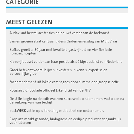
CATEGORIE
MEEST GELEZEN
Audax laat herstel achter zich en bouwt verder aan de toekomst
Samen groeien staat centraal tijdens Ondernemersdag van MultiVlaai
Bufkes groeit al 30 jaar met kwaliteit, gastvrijheid en vier flexibele
horecaconcepten
Kipperij bouwt verder aan haar positie als dé kipspecialist van Nederland
Groei betekent vooral blijven investeren in kennis, expertise en
persoonlijke groei
Meer rendement uit lokale campagnes door slimme doelgroepselectie
Rousseau Chocolade officieel Erkend Lid van de NFV
De stille leegte na de exit: waarom succesvolle ondernemers vastlopen na
de verkoop van hun bedrijf
backWERK zet in op uitbreiding met betrokken ondernemers
Ekoplaza maakt gezonde, biologische en eerlijke producten toegankelijk
voor iedereen