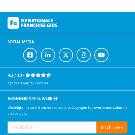
SOCIAL MEDIA
Ga
Ga
Ga
Ga
Ga
naar
naar
naar
naar
naar
Facebook
LinkedIn
Twitter
Instagram
Youtube
9,2 / 10 -
Op basis van 19 reviews
ABONNEREN NIEUWSBRIEF
Wekelijks nieuwe franchisekansen, vestigingen ter overname, columns
en specials.