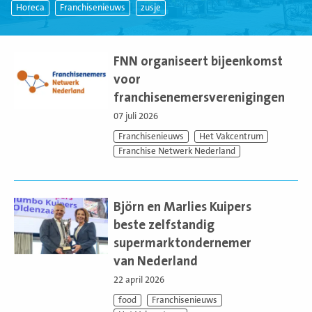
Horeca
Franchisenieuws
zusje
Lees
meer
FNN organiseert bijeenkomst
voor
franchisenemersverenigingen
07 juli 2026
Franchisenieuws
Het Vakcentrum
Franchise Netwerk Nederland
Lees
meer
Björn en Marlies Kuipers
beste zelfstandig
supermarktondernemer
van Nederland
22 april 2026
food
Franchisenieuws