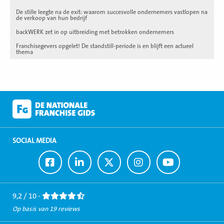
De stille leegte na de exit: waarom succesvolle ondernemers vastlopen na
de verkoop van hun bedrijf
backWERK zet in op uitbreiding met betrokken ondernemers
Franchisegevers opgelet! De standstill-periode is en blijft een actueel
thema
SOCIAL MEDIA
Ga
Ga
Ga
Ga
Ga
naar
naar
naar
naar
naar
Facebook
LinkedIn
Twitter
Instagram
Youtube
9,2 / 10 -
Op basis van 19 reviews