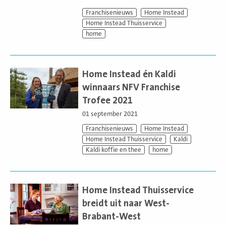
Franchisenieuws
Home Instead
Home Instead Thuisservice
home
Lees
meer
Home Instead én Kaldi
winnaars NFV Franchise
Trofee 2021
01 september 2021
Franchisenieuws
Home Instead
Home Instead Thuisservice
Kaldi
Kaldi koffie en thee
home
Lees
meer
Home Instead Thuisservice
breidt uit naar West-
Brabant-West