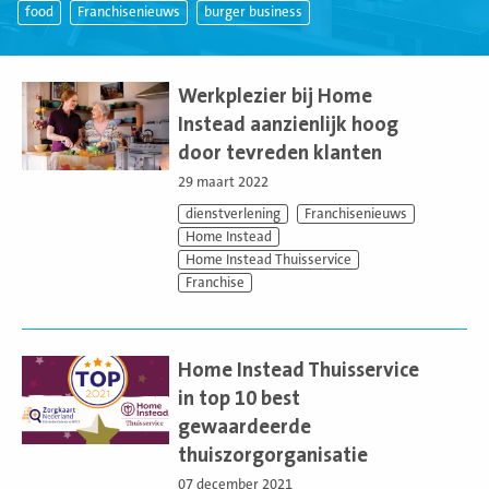
food
Franchisenieuws
burger business
Lees
meer
Werkplezier bij Home
Instead aanzienlijk hoog
door tevreden klanten
29 maart 2022
dienstverlening
Franchisenieuws
Home Instead
Home Instead Thuisservice
Franchise
Lees
meer
Home Instead Thuisservice
in top 10 best
gewaardeerde
thuiszorgorganisatie
07 december 2021