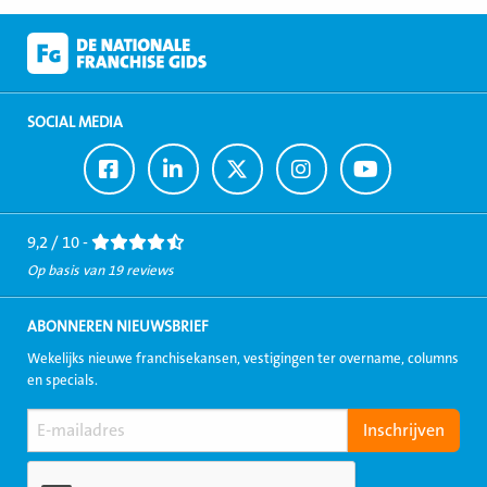
SOCIAL MEDIA
Ga
Ga
Ga
Ga
Ga
naar
naar
naar
naar
naar
Facebook
LinkedIn
Twitter
Instagram
Youtube
9,2 / 10 -
Op basis van 19 reviews
ABONNEREN NIEUWSBRIEF
Wekelijks nieuwe franchisekansen, vestigingen ter overname, columns
en specials.