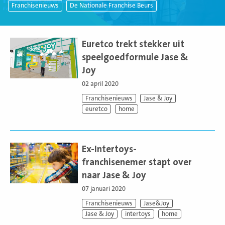
Franchisenieuws
De Nationale Franchise Beurs
Lees
meer
Euretco trekt stekker uit
speelgoedformule Jase &
Joy
02 april 2020
Franchisenieuws
Jase & Joy
euretco
home
Lees
meer
Ex-Intertoys-
franchisenemer stapt over
naar Jase & Joy
07 januari 2020
Franchisenieuws
Jase&Joy
Jase & Joy
intertoys
home