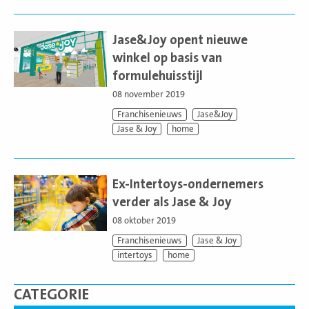
Lees
meer
Jase&Joy opent nieuwe
winkel op basis van
formulehuisstijl
08 november 2019
Franchisenieuws
Jase&Joy
Jase & Joy
home
Lees
meer
Ex-Intertoys-ondernemers
verder als Jase & Joy
08 oktober 2019
Franchisenieuws
Jase & Joy
intertoys
home
CATEGORIE