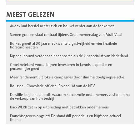
MEEST GELEZEN
Audax laat herstel achter zich en bouwt verder aan de toekomst
Samen groeien staat centraal tijdens Ondernemersdag van MultiVlaai
Bufkes groeit al 30 jaar met kwaliteit, gastvrijheid en vier flexibele
horecaconcepten
Kipperij bouwt verder aan haar positie als dé kipspecialist van Nederland
Groei betekent vooral blijven investeren in kennis, expertise en
persoonlijke groei
Meer rendement uit lokale campagnes door slimme doelgroepselectie
Rousseau Chocolade officieel Erkend Lid van de NFV
De stille leegte na de exit: waarom succesvolle ondernemers vastlopen na
de verkoop van hun bedrijf
backWERK zet in op uitbreiding met betrokken ondernemers
Franchisegevers opgelet! De standstill-periode is en blijft een actueel
thema