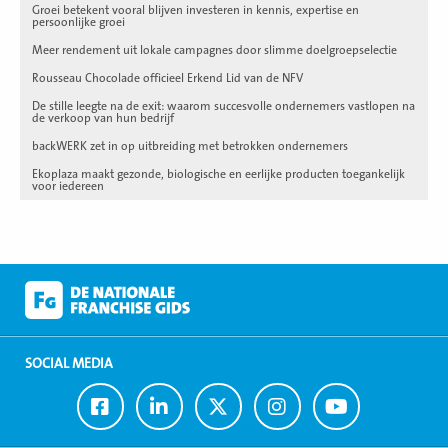
Groei betekent vooral blijven investeren in kennis, expertise en
persoonlijke groei
Meer rendement uit lokale campagnes door slimme doelgroepselectie
Rousseau Chocolade officieel Erkend Lid van de NFV
De stille leegte na de exit: waarom succesvolle ondernemers vastlopen na
de verkoop van hun bedrijf
backWERK zet in op uitbreiding met betrokken ondernemers
Ekoplaza maakt gezonde, biologische en eerlijke producten toegankelijk
voor iedereen
SOCIAL MEDIA
Ga
Ga
Ga
Ga
Ga
naar
naar
naar
naar
naar
Facebook
LinkedIn
Twitter
Instagram
Youtube