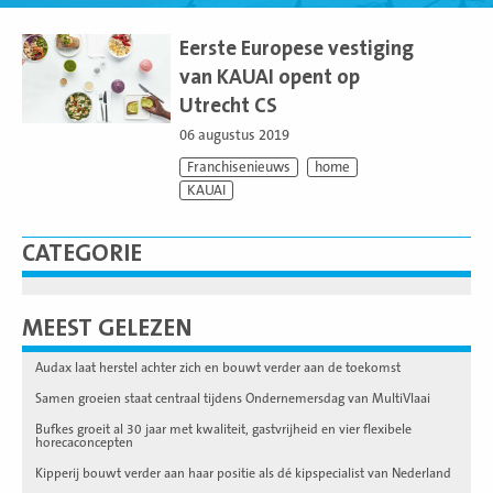
Lees
meer
Eerste Europese vestiging
van KAUAI opent op
Utrecht CS
06 augustus 2019
Franchisenieuws
home
KAUAI
CATEGORIE
MEEST GELEZEN
Audax laat herstel achter zich en bouwt verder aan de toekomst
Samen groeien staat centraal tijdens Ondernemersdag van MultiVlaai
Bufkes groeit al 30 jaar met kwaliteit, gastvrijheid en vier flexibele
horecaconcepten
Kipperij bouwt verder aan haar positie als dé kipspecialist van Nederland