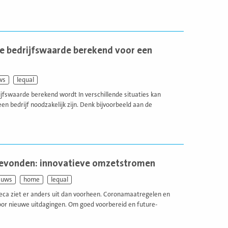
e bedrijfswaarde berekend voor een
ws
lequal
jfswaarde berekend wordt In verschillende situaties kan
n bedrijf noodzakelijk zijn. Denk bijvoorbeeld aan de
gevonden: innovatieve omzetstromen
euws
home
lequal
reca ziet er anders uit dan voorheen. Coronamaatregelen en
voor nieuwe uitdagingen. Om goed voorbereid en future-