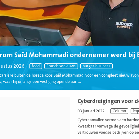
rom Saïd Mohammadi ondernemer werd bij B
gustus 2026
food
Franchisenieuws
burger business
carrière buiten de horeca koos Saïd Mohammadi voor een compleet nieuw avon
, waar hij onlangs een vestiging opende aan ...
Cyberdreigingen voor d
03 januari 2022
Column
leq
Cyberaanvallen vormen een hardnek
kwetsbaar vanwege de gevoeligheid
vertrouwen voedselbedrijven op een