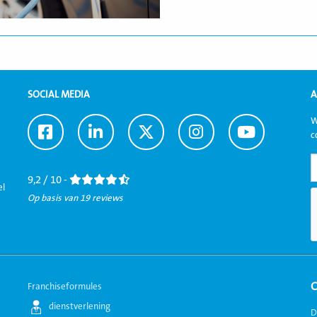
SOCIAL MEDIA
A
W
Ga
Ga
Ga
Ga
Ga
c
naar
naar
naar
naar
naar
Facebook
LinkedIn
Twitter
Instagram
Youtube
9,2 / 10 -
el
Op basis van 19 reviews
Franchiseformules
dienstverlening
D