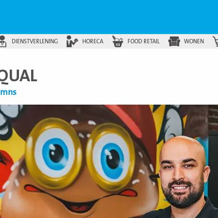
DIENSTVERLENING
HORECA
FOOD RETAIL
WONEN
EQUAL
lumns