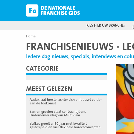
KIES HIER UW BRANCHE:
Home
FRANCHISENIEUWS - L
Iedere dag nieuws, specials, interviews en co
CATEGORIE
Lees
meer
MEEST GELEZEN
Audax laat herstel achter zich en bouwt verder
aan de toekomst
Samen groeien staat centraal tijdens
Ondernemersdag van MultiVlaai
Bufkes groeit al 30 jaar met kwaliteit,
gastvrijheid en vier flexibele horecaconcepten