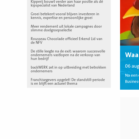
Kipperij bouwt verder aan haar positie als dé
kipspecialist van Nederland
Groei betekent vooral blijven investeren in
kennis, expertise en persoonlijke groei
Meer rendement uit lokale campagnes door
slimme doelgroepselectie
Rousseau Chocolade officieel Erkend Lid van
de NFV
De stille leegte na de exit: waarom succesvolle
Waa
ondernemers vastlopen na de verkoop van
hun bedrijf
06 au
backWERK zet in op uitbreiding met betrokken
ondernemers
Na een 
Franchisegevers opgelet! De standstill-periode
Business
is en blijft een actueel thema
Lees
meer