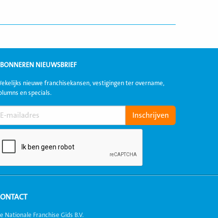
BONNEREN NIEUWSBRIEF
ekelijks nieuwe franchisekansen, vestigingen ter overname,
olumns en specials.
CONTACT
e Nationale Franchise Gids B.V.