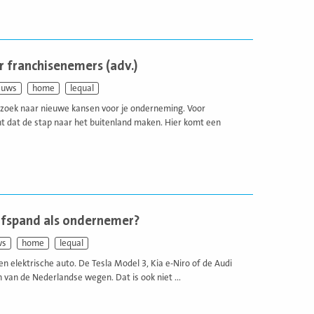
r franchisenemers (adv.)
euws
home
lequal
p zoek naar nieuwe kansen voor je onderneming. Voor
 dat de stap naar het buitenland maken. Hier komt een
rijfspand als ondernemer?
ws
home
lequal
 elektrische auto. De Tesla Model 3, Kia e-Niro of de Audi
 van de Nederlandse wegen. Dat is ook niet ...