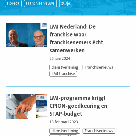
Horeca
Franchisenieuws
zusje
Lees
meer
LMI Nederland: De
franchise waar
franchisenemers écht
samenwerken
25 juni 2024
dienstverlening
Franchisenieuws
LMI franchise
Lees
meer
LMI-programma krijgt
CPION-goedkeuring en
STAP-budget
13 februari 2023
dienstverlening
Franchisenieuws