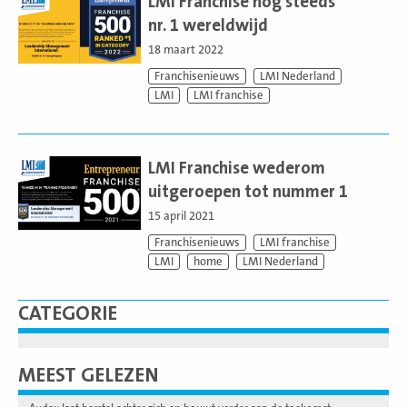
LMI Franchise nog steeds
nr. 1 wereldwijd
18 maart 2022
Franchisenieuws
LMI Nederland
LMI
LMI franchise
Lees
meer
LMI Franchise wederom
uitgeroepen tot nummer 1
15 april 2021
Franchisenieuws
LMI franchise
LMI
home
LMI Nederland
CATEGORIE
MEEST GELEZEN