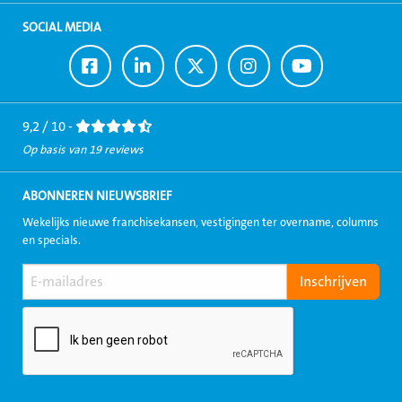
SOCIAL MEDIA
Ga
Ga
Ga
Ga
Ga
naar
naar
naar
naar
naar
Facebook
LinkedIn
Twitter
Instagram
Youtube
9,2 / 10 -
Op basis van 19 reviews
ABONNEREN NIEUWSBRIEF
Wekelijks nieuwe franchisekansen, vestigingen ter overname, columns
en specials.