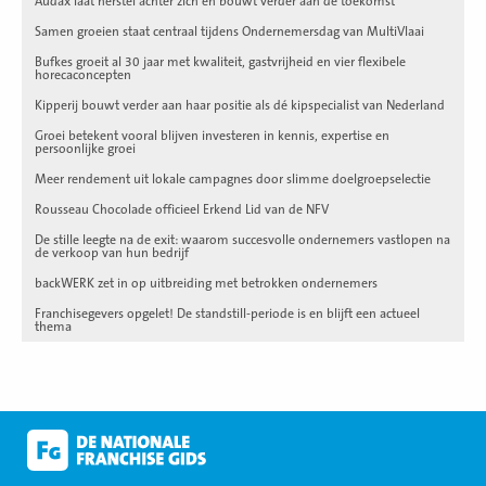
Audax laat herstel achter zich en bouwt verder aan de toekomst
Samen groeien staat centraal tijdens Ondernemersdag van MultiVlaai
Bufkes groeit al 30 jaar met kwaliteit, gastvrijheid en vier flexibele
horecaconcepten
Kipperij bouwt verder aan haar positie als dé kipspecialist van Nederland
Groei betekent vooral blijven investeren in kennis, expertise en
persoonlijke groei
Meer rendement uit lokale campagnes door slimme doelgroepselectie
Rousseau Chocolade officieel Erkend Lid van de NFV
De stille leegte na de exit: waarom succesvolle ondernemers vastlopen na
de verkoop van hun bedrijf
backWERK zet in op uitbreiding met betrokken ondernemers
Franchisegevers opgelet! De standstill-periode is en blijft een actueel
thema