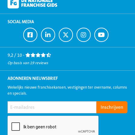
SOCIAL MEDIA
Ga
Ga
Ga
Ga
Ga
naar
naar
naar
naar
naar
Facebook
LinkedIn
Twitter
Instagram
Youtube
9,2 / 10 -
Op basis van 19 reviews
ABONNEREN NIEUWSBRIEF
Wekelijks nieuwe franchisekansen, vestigingen ter overname, columns
en specials.