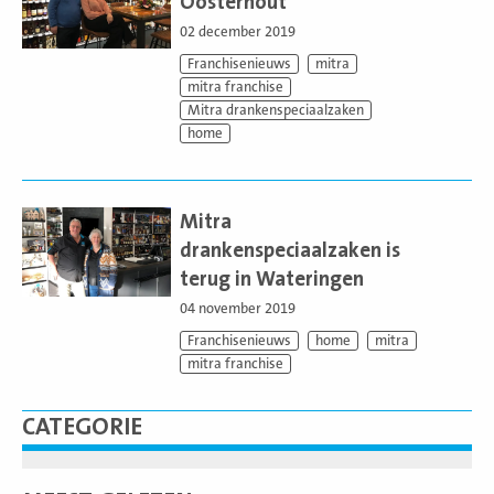
Oosterhout
02 december 2019
Franchisenieuws
mitra
mitra franchise
Mitra drankenspeciaalzaken
home
Lees
meer
Mitra
drankenspeciaalzaken is
terug in Wateringen
04 november 2019
Franchisenieuws
home
mitra
mitra franchise
CATEGORIE