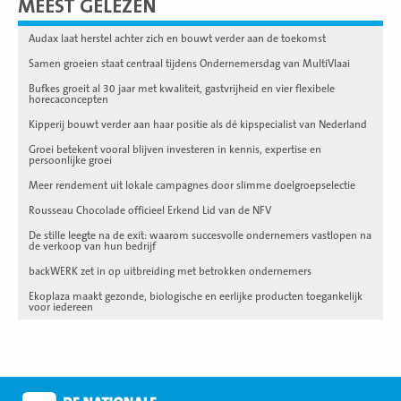
MEEST GELEZEN
Audax laat herstel achter zich en bouwt verder aan de toekomst
Samen groeien staat centraal tijdens Ondernemersdag van MultiVlaai
Bufkes groeit al 30 jaar met kwaliteit, gastvrijheid en vier flexibele
horecaconcepten
Kipperij bouwt verder aan haar positie als dé kipspecialist van Nederland
Groei betekent vooral blijven investeren in kennis, expertise en
persoonlijke groei
Meer rendement uit lokale campagnes door slimme doelgroepselectie
Rousseau Chocolade officieel Erkend Lid van de NFV
De stille leegte na de exit: waarom succesvolle ondernemers vastlopen na
de verkoop van hun bedrijf
backWERK zet in op uitbreiding met betrokken ondernemers
Ekoplaza maakt gezonde, biologische en eerlijke producten toegankelijk
voor iedereen