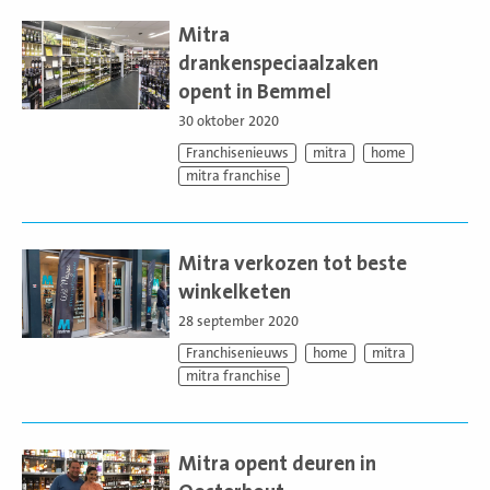
Lees
meer
Mitra
drankenspeciaalzaken
opent in Bemmel
30 oktober 2020
Franchisenieuws
mitra
home
mitra franchise
Lees
meer
Mitra verkozen tot beste
winkelketen
28 september 2020
Franchisenieuws
home
mitra
mitra franchise
Lees
meer
Mitra opent deuren in