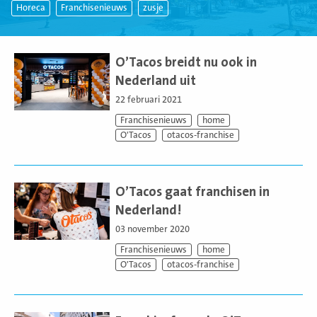
Horeca
Franchisenieuws
zusje
Lees
meer
O’Tacos breidt nu ook in
Nederland uit
22 februari 2021
Franchisenieuws
home
O'Tacos
otacos-franchise
Lees
meer
O’Tacos gaat franchisen in
Nederland!
03 november 2020
Franchisenieuws
home
O'Tacos
otacos-franchise
Lees