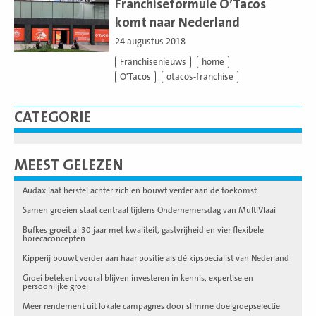
meer
Franchiseformule O’Tacos
komt naar Nederland
24 augustus 2018
Franchisenieuws
home
O'Tacos
otacos-franchise
CATEGORIE
MEEST GELEZEN
Audax laat herstel achter zich en bouwt verder aan de toekomst
Samen groeien staat centraal tijdens Ondernemersdag van MultiVlaai
Bufkes groeit al 30 jaar met kwaliteit, gastvrijheid en vier flexibele
horecaconcepten
Kipperij bouwt verder aan haar positie als dé kipspecialist van Nederland
Groei betekent vooral blijven investeren in kennis, expertise en
persoonlijke groei
Meer rendement uit lokale campagnes door slimme doelgroepselectie