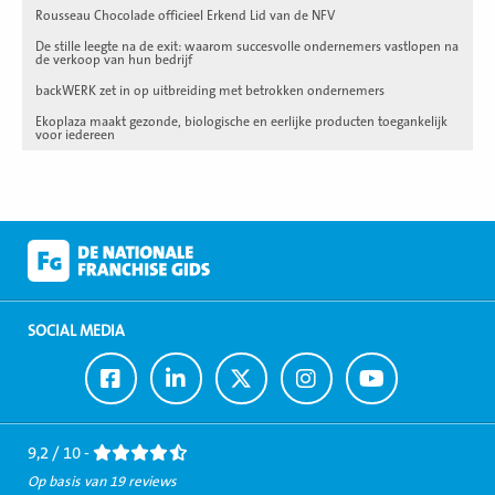
Rousseau Chocolade officieel Erkend Lid van de NFV
De stille leegte na de exit: waarom succesvolle ondernemers vastlopen na
de verkoop van hun bedrijf
backWERK zet in op uitbreiding met betrokken ondernemers
Ekoplaza maakt gezonde, biologische en eerlijke producten toegankelijk
voor iedereen
SOCIAL MEDIA
Ga
Ga
Ga
Ga
Ga
naar
naar
naar
naar
naar
Facebook
LinkedIn
Twitter
Instagram
Youtube
9,2 / 10 -
Op basis van 19 reviews