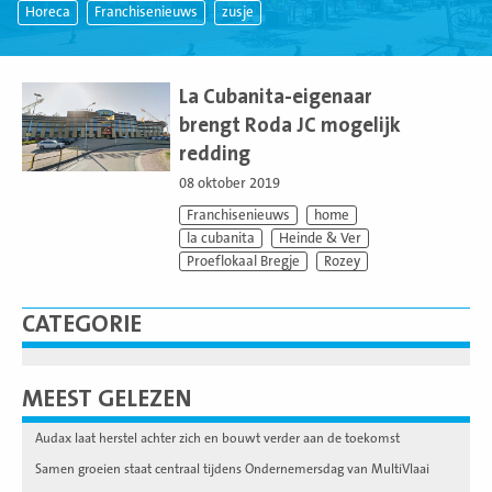
Horeca
Franchisenieuws
zusje
Lees
meer
La Cubanita-eigenaar
brengt Roda JC mogelijk
redding
08 oktober 2019
Franchisenieuws
home
la cubanita
Heinde & Ver
Proeflokaal Bregje
Rozey
CATEGORIE
MEEST GELEZEN
Audax laat herstel achter zich en bouwt verder aan de toekomst
Samen groeien staat centraal tijdens Ondernemersdag van MultiVlaai