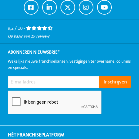
Ga
Ga
Ga
Ga
Ga
naar
naar
naar
naar
naar
Facebook
LinkedIn
Twitter
Instagram
Youtube
9,2 / 10 -
Op basis van 19 reviews
ABONNEREN NIEUWSBRIEF
Wekelijks nieuwe franchisekansen, vestigingen ter overname, columns
en specials.
HÉT FRANCHISEPLATFORM