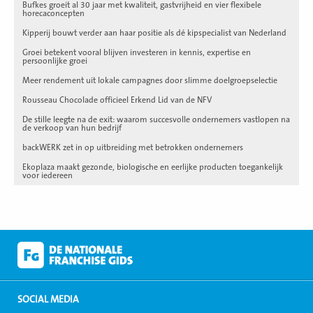
Bufkes groeit al 30 jaar met kwaliteit, gastvrijheid en vier flexibele
horecaconcepten
Kipperij bouwt verder aan haar positie als dé kipspecialist van Nederland
Groei betekent vooral blijven investeren in kennis, expertise en
persoonlijke groei
Meer rendement uit lokale campagnes door slimme doelgroepselectie
Rousseau Chocolade officieel Erkend Lid van de NFV
De stille leegte na de exit: waarom succesvolle ondernemers vastlopen na
de verkoop van hun bedrijf
backWERK zet in op uitbreiding met betrokken ondernemers
Ekoplaza maakt gezonde, biologische en eerlijke producten toegankelijk
voor iedereen
SOCIAL MEDIA