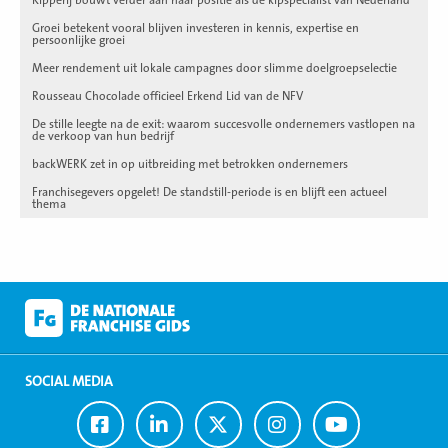
Groei betekent vooral blijven investeren in kennis, expertise en
persoonlijke groei
Meer rendement uit lokale campagnes door slimme doelgroepselectie
Rousseau Chocolade officieel Erkend Lid van de NFV
De stille leegte na de exit: waarom succesvolle ondernemers vastlopen na
de verkoop van hun bedrijf
backWERK zet in op uitbreiding met betrokken ondernemers
Franchisegevers opgelet! De standstill-periode is en blijft een actueel
thema
SOCIAL MEDIA
Ga
Ga
Ga
Ga
Ga
naar
naar
naar
naar
naar