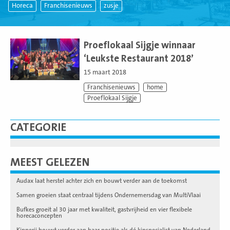
Horeca
Franchisenieuws
zusje
Lees
meer
Proeflokaal Sijgje winnaar
‘Leukste Restaurant 2018’
15 maart 2018
Franchisenieuws
home
Proeflokaal Sijgje
CATEGORIE
MEEST GELEZEN
Audax laat herstel achter zich en bouwt verder aan de toekomst
Samen groeien staat centraal tijdens Ondernemersdag van MultiVlaai
Bufkes groeit al 30 jaar met kwaliteit, gastvrijheid en vier flexibele
horecaconcepten
Kipperij bouwt verder aan haar positie als dé kipspecialist van Nederland