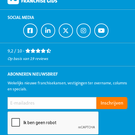
SOCIAL MEDIA
Ga
Ga
Ga
Ga
Ga
naar
naar
naar
naar
naar
Facebook
LinkedIn
Twitter
Instagram
Youtube
9,2 / 10 -
Op basis van 19 reviews
ABONNEREN NIEUWSBRIEF
Wekelijks nieuwe franchisekansen, vestigingen ter overname, columns
en specials.