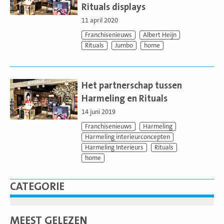
Rituals displays
11 april 2020
Franchisenieuws
Albert Heijn
Rituals
Jumbo
home
Lees
meer
Het partnerschap tussen
Harmeling en Rituals
14 juni 2019
Franchisenieuws
Harmeling
Harmeling interieurconcepten
Harmeling Interieurs
Rituals
home
CATEGORIE
MEEST GELEZEN