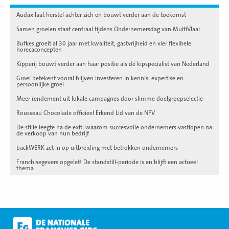
Audax laat herstel achter zich en bouwt verder aan de toekomst
Samen groeien staat centraal tijdens Ondernemersdag van MultiVlaai
Bufkes groeit al 30 jaar met kwaliteit, gastvrijheid en vier flexibele
horecaconcepten
Kipperij bouwt verder aan haar positie als dé kipspecialist van Nederland
Groei betekent vooral blijven investeren in kennis, expertise en
persoonlijke groei
Meer rendement uit lokale campagnes door slimme doelgroepselectie
Rousseau Chocolade officieel Erkend Lid van de NFV
De stille leegte na de exit: waarom succesvolle ondernemers vastlopen na
de verkoop van hun bedrijf
backWERK zet in op uitbreiding met betrokken ondernemers
Franchisegevers opgelet! De standstill-periode is en blijft een actueel
thema