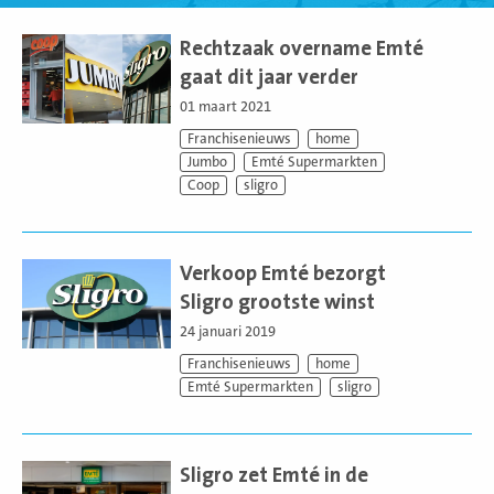
Lees
meer
Rechtzaak overname Emté
gaat dit jaar verder
01 maart 2021
Franchisenieuws
home
Jumbo
Emté Supermarkten
Coop
sligro
Lees
meer
Verkoop Emté bezorgt
Sligro grootste winst
24 januari 2019
Franchisenieuws
home
Emté Supermarkten
sligro
Lees
meer
Sligro zet Emté in de