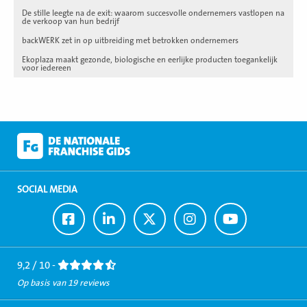
De stille leegte na de exit: waarom succesvolle ondernemers vastlopen na
de verkoop van hun bedrijf
backWERK zet in op uitbreiding met betrokken ondernemers
Ekoplaza maakt gezonde, biologische en eerlijke producten toegankelijk
voor iedereen
SOCIAL MEDIA
Ga
Ga
Ga
Ga
Ga
naar
naar
naar
naar
naar
Facebook
LinkedIn
Twitter
Instagram
Youtube
9,2 / 10 -
Op basis van 19 reviews