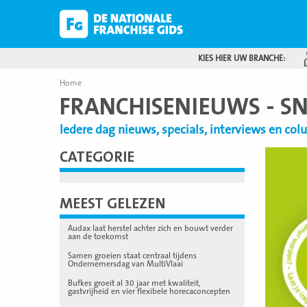
KIES HIER UW BRANCHE:
Home
FRANCHISENIEUWS - S
Iedere dag nieuws, specials, interviews en co
CATEGORIE
Lees
meer
MEEST GELEZEN
Audax laat herstel achter zich en bouwt verder
aan de toekomst
Samen groeien staat centraal tijdens
Ondernemersdag van MultiVlaai
Bufkes groeit al 30 jaar met kwaliteit,
gastvrijheid en vier flexibele horecaconcepten