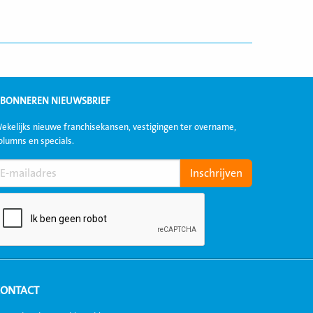
BONNEREN NIEUWSBRIEF
ekelijks nieuwe franchisekansen, vestigingen ter overname,
olumns en specials.
CONTACT