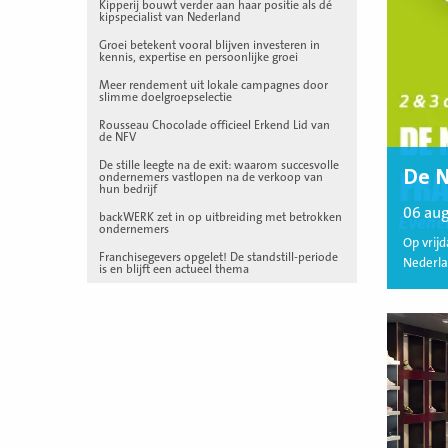
Kipperij bouwt verder aan haar positie als dé
kipspecialist van Nederland
Groei betekent vooral blijven investeren in
kennis, expertise en persoonlijke groei
Meer rendement uit lokale campagnes door
slimme doelgroepselectie
Rousseau Chocolade officieel Erkend Lid van
de NFV
De stille leegte na de exit: waarom succesvolle
De N
ondernemers vastlopen na de verkoop van
hun bedrijf
06 au
backWERK zet in op uitbreiding met betrokken
ondernemers
Op vrij
Franchisegevers opgelet! De standstill-periode
Nederla
is en blijft een actueel thema
Lees
meer