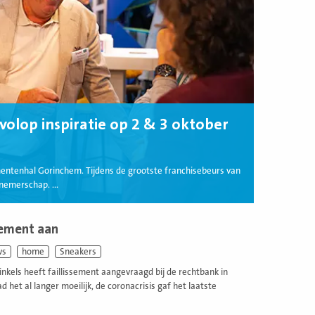
olop inspiratie op 2 & 3 oktober
mentenhal Gorinchem. Tijdens de grootste franchisebeurs van
nemerschap. ...
sement aan
ws
home
Sneakers
kels heeft faillissement aangevraagd bij de rechtbank in
het al langer moeilijk, de coronacrisis gaf het laatste