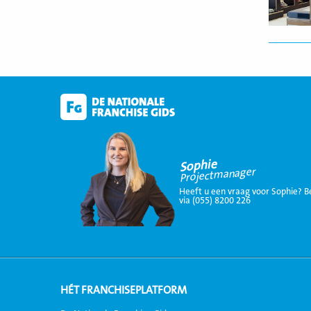
Sophie
Projectmanager
Heeft u een vraag voor Sophie? B
via (055) 8200 226
HÉT FRANCHISEPLATFORM