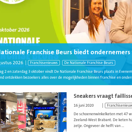
ationale Franchise Beurs biedt ondernemers v
gustus 2026
Franchisenieuws
De Nationale Franchise Beurs
dag 2 en zaterdag 3 oktober vindt De Nationale Franchise Beurs plaats in Evene
nd ontdekken bezoekers alles over de mogelijkheden binnen franchise en onder
Sneakers vraagt faillis
16 juni 2020
Franchisenieu
De schoenenwinkelketen met 47 win
Zeeland-West Brabant. De keten had 
zetje. Ongeveer de helft van ...