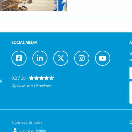
SOCIAL MEDIA
A
W
Ga
Ga
Ga
Ga
Ga
c
naar
naar
naar
naar
naar
Facebook
LinkedIn
Twitter
Instagram
Youtube
9,2 / 10 -
el
Op basis van 19 reviews
Franchiseformules
dienstverlening