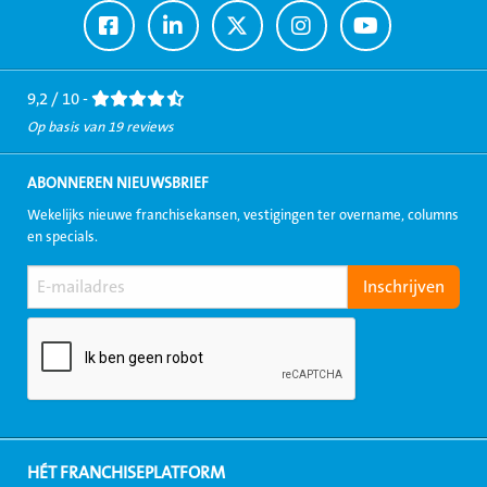
Ga
Ga
Ga
Ga
Ga
naar
naar
naar
naar
naar
Facebook
LinkedIn
Twitter
Instagram
Youtube
9,2 / 10 -
Op basis van 19 reviews
ABONNEREN NIEUWSBRIEF
Wekelijks nieuwe franchisekansen, vestigingen ter overname, columns
en specials.
HÉT FRANCHISEPLATFORM