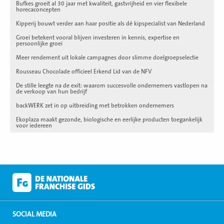
Bufkes groeit al 30 jaar met kwaliteit, gastvrijheid en vier flexibele
horecaconcepten
Kipperij bouwt verder aan haar positie als dé kipspecialist van Nederland
Groei betekent vooral blijven investeren in kennis, expertise en
persoonlijke groei
Meer rendement uit lokale campagnes door slimme doelgroepselectie
Rousseau Chocolade officieel Erkend Lid van de NFV
De stille leegte na de exit: waarom succesvolle ondernemers vastlopen na
de verkoop van hun bedrijf
backWERK zet in op uitbreiding met betrokken ondernemers
Ekoplaza maakt gezonde, biologische en eerlijke producten toegankelijk
voor iedereen
SOCIAL MEDIA