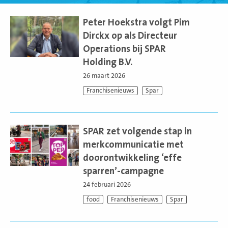
Lees
meer
Peter Hoekstra volgt Pim
Dirckx op als Directeur
Operations bij SPAR
Holding B.V.
26 maart 2026
Franchisenieuws
Spar
Lees
meer
SPAR zet volgende stap in
merkcommunicatie met
doorontwikkeling ‘effe
sparren’-campagne
24 februari 2026
food
Franchisenieuws
Spar
Lees