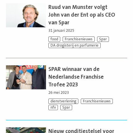
meer
Ruud van Munster volgt
John van der Ent op als CEO
van Spar
31 januari 2025
food
Franchisenieuws
Spar
DA drogisterij en parfumerie
Lees
meer
SPAR winnaar van de
Nederlandse Franchise
Trofee 2023
26 mei 2023
dienstverlening
Franchisenieuws
nfv
Spar
Lees
meer
Nieuw conditiestelsel voor