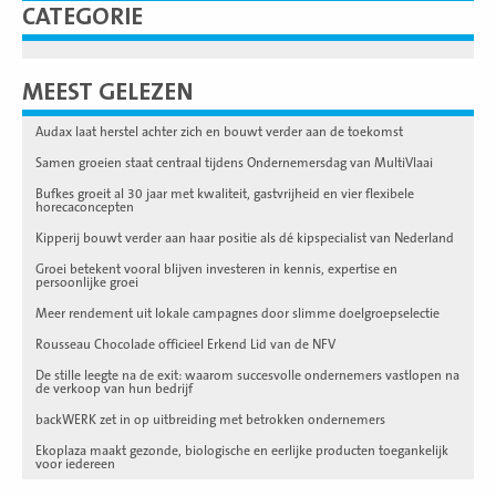
CATEGORIE
MEEST GELEZEN
Audax laat herstel achter zich en bouwt verder aan de toekomst
Samen groeien staat centraal tijdens Ondernemersdag van MultiVlaai
Bufkes groeit al 30 jaar met kwaliteit, gastvrijheid en vier flexibele
horecaconcepten
Kipperij bouwt verder aan haar positie als dé kipspecialist van Nederland
Groei betekent vooral blijven investeren in kennis, expertise en
persoonlijke groei
Meer rendement uit lokale campagnes door slimme doelgroepselectie
Rousseau Chocolade officieel Erkend Lid van de NFV
De stille leegte na de exit: waarom succesvolle ondernemers vastlopen na
de verkoop van hun bedrijf
backWERK zet in op uitbreiding met betrokken ondernemers
Ekoplaza maakt gezonde, biologische en eerlijke producten toegankelijk
voor iedereen