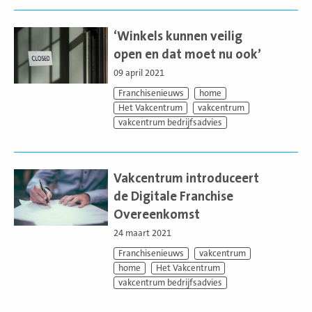
Lees
meer
‘Winkels kunnen veilig
open en dat moet nu ook’
09 april 2021
Franchisenieuws
home
Het Vakcentrum
vakcentrum
vakcentrum bedrijfsadvies
Lees
meer
Vakcentrum introduceert
de Digitale Franchise
Overeenkomst
24 maart 2021
Franchisenieuws
vakcentrum
home
Het Vakcentrum
vakcentrum bedrijfsadvies