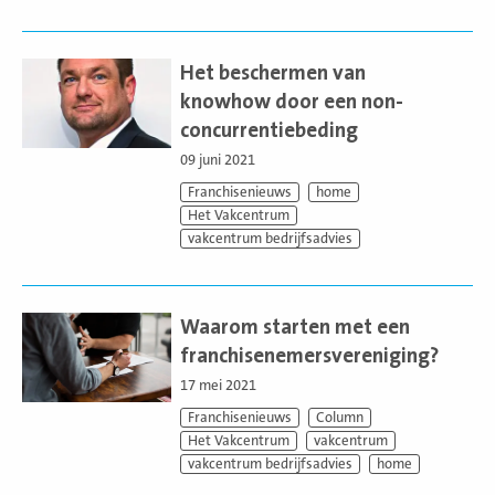
Lees
meer
Het beschermen van
knowhow door een non-
concurrentiebeding
09 juni 2021
Franchisenieuws
home
Het Vakcentrum
vakcentrum bedrijfsadvies
Lees
meer
Waarom starten met een
franchisenemersvereniging?
17 mei 2021
Franchisenieuws
Column
Het Vakcentrum
vakcentrum
vakcentrum bedrijfsadvies
home