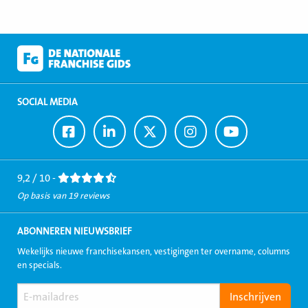
SOCIAL MEDIA
Ga
Ga
Ga
Ga
Ga
naar
naar
naar
naar
naar
Facebook
LinkedIn
Twitter
Instagram
Youtube
9,2 / 10 -
Op basis van 19 reviews
ABONNEREN NIEUWSBRIEF
Wekelijks nieuwe franchisekansen, vestigingen ter overname, columns
en specials.