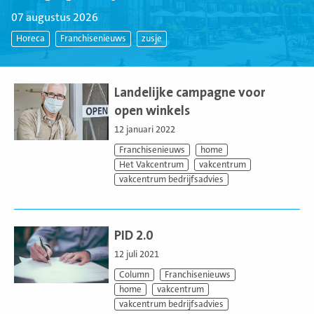
07 augustus 2026
Horeca
Franchisenieuws
zusje
Lees
meer
Landelijke campagne voor
open winkels
12 januari 2022
Franchisenieuws
home
Het Vakcentrum
vakcentrum
vakcentrum bedrijfsadvies
Lees
meer
PID 2.0
12 juli 2021
Column
Franchisenieuws
home
vakcentrum
vakcentrum bedrijfsadvies