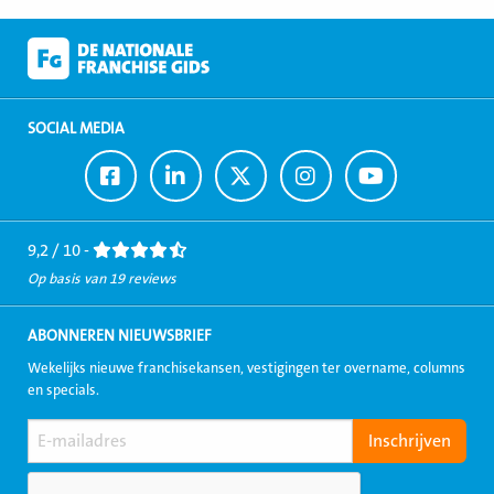
SOCIAL MEDIA
Ga
Ga
Ga
Ga
Ga
naar
naar
naar
naar
naar
Facebook
LinkedIn
Twitter
Instagram
Youtube
9,2 / 10 -
Op basis van 19 reviews
ABONNEREN NIEUWSBRIEF
Wekelijks nieuwe franchisekansen, vestigingen ter overname, columns
en specials.