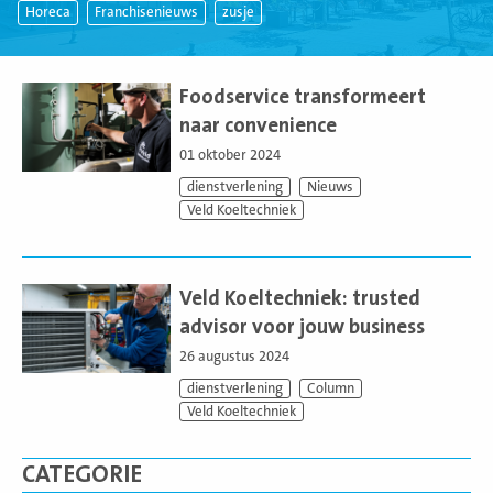
Horeca
Franchisenieuws
zusje
Lees
meer
Foodservice transformeert
naar convenience
01 oktober 2024
dienstverlening
Nieuws
Veld Koeltechniek
Lees
meer
Veld Koeltechniek: trusted
advisor voor jouw business
26 augustus 2024
dienstverlening
Column
Veld Koeltechniek
CATEGORIE