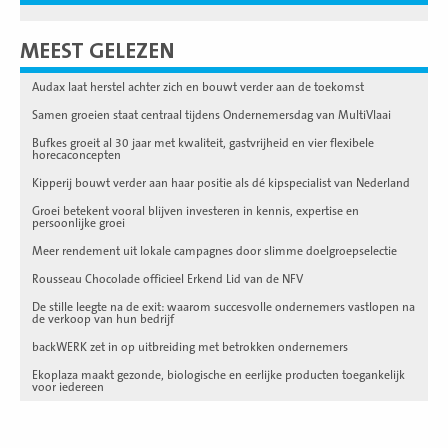
MEEST GELEZEN
Audax laat herstel achter zich en bouwt verder aan de toekomst
Samen groeien staat centraal tijdens Ondernemersdag van MultiVlaai
Bufkes groeit al 30 jaar met kwaliteit, gastvrijheid en vier flexibele
horecaconcepten
Kipperij bouwt verder aan haar positie als dé kipspecialist van Nederland
Groei betekent vooral blijven investeren in kennis, expertise en
persoonlijke groei
Meer rendement uit lokale campagnes door slimme doelgroepselectie
Rousseau Chocolade officieel Erkend Lid van de NFV
De stille leegte na de exit: waarom succesvolle ondernemers vastlopen na
de verkoop van hun bedrijf
backWERK zet in op uitbreiding met betrokken ondernemers
Ekoplaza maakt gezonde, biologische en eerlijke producten toegankelijk
voor iedereen