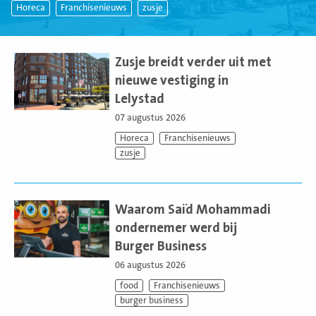
Horeca
Franchisenieuws
zusje
Lees
meer
Zusje breidt verder uit met
nieuwe vestiging in
Lelystad
07 augustus 2026
Horeca
Franchisenieuws
zusje
Lees
meer
Waarom Saïd Mohammadi
ondernemer werd bij
Burger Business
06 augustus 2026
food
Franchisenieuws
burger business