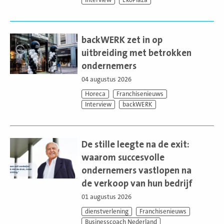
Lees
meer
backWERK zet in op
uitbreiding met betrokken
ondernemers
04 augustus 2026
Horeca
Franchisenieuws
Interview
backWERK
Lees
meer
De stille leegte na de exit:
waarom succesvolle
ondernemers vastlopen na
de verkoop van hun bedrijf
01 augustus 2026
dienstverlening
Franchisenieuws
Businesscoach Nederland