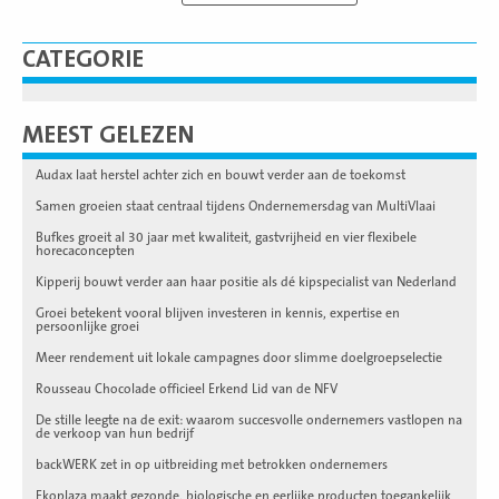
CATEGORIE
MEEST GELEZEN
Audax laat herstel achter zich en bouwt verder aan de toekomst
Samen groeien staat centraal tijdens Ondernemersdag van MultiVlaai
Bufkes groeit al 30 jaar met kwaliteit, gastvrijheid en vier flexibele
horecaconcepten
Kipperij bouwt verder aan haar positie als dé kipspecialist van Nederland
Groei betekent vooral blijven investeren in kennis, expertise en
persoonlijke groei
Meer rendement uit lokale campagnes door slimme doelgroepselectie
Rousseau Chocolade officieel Erkend Lid van de NFV
De stille leegte na de exit: waarom succesvolle ondernemers vastlopen na
de verkoop van hun bedrijf
backWERK zet in op uitbreiding met betrokken ondernemers
Ekoplaza maakt gezonde, biologische en eerlijke producten toegankelijk