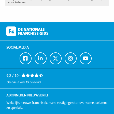
voor iedereen
SOCIAL MEDIA
Ga
Ga
Ga
Ga
Ga
naar
naar
naar
naar
naar
Facebook
LinkedIn
Twitter
Instagram
Youtube
9,2 / 10 -
Op basis van 19 reviews
ABONNEREN NIEUWSBRIEF
Wekelijks nieuwe franchisekansen, vestigingen ter overname, columns
en specials.