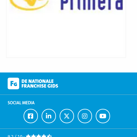
SOCIAL MEDIA
Ga
Ga
Ga
Ga
Ga
naar
naar
naar
naar
naar
Facebook
LinkedIn
Twitter
Instagram
Youtube
9,2 / 10 -