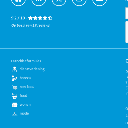
c
naar
naar
naar
naar
naar
Facebook
LinkedIn
Twitter
Instagram
Youtube
9,2 / 10 -
Op basis van 19 reviews
Franchiseformules
dienstverlening
D
L
horeca
7
non-food
(
i
food
wonen
O
mode
R
O