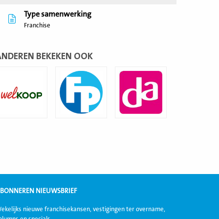
Type samenwerking
Franchise
ANDEREN BEKEKEN OOK
ees
Lees
Lees
eer
meer
meer
BONNEREN NIEUWSBRIEF
ekelijks nieuwe franchisekansen, vestigingen ter overname,