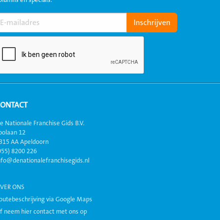
olumns en specials.
CONTACT
e Nationale Franchise Gids B.V.
oolaan 12
315 AA Apeldoorn
055) 8200 226
nfo@denationalefranchisegids.nl
VER ONS
outebeschrijving via Google Maps
f neem hier contact met ons op