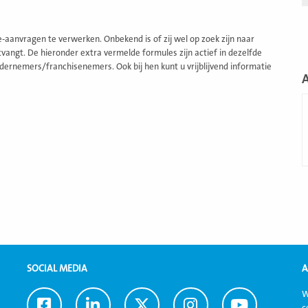
aanvragen te verwerken. Onbekend is of zij wel op zoek zijn naar
angt. De hieronder extra vermelde formules zijn actief in dezelfde
dernemers/franchisenemers. Ook bij hen kunt u vrijblijvend informatie
L
m
SOCIAL MEDIA
A
W
Ga
Ga
Ga
Ga
Ga