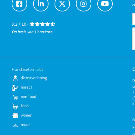
Ga
Ga
Ga
Ga
Ga
c
naar
naar
naar
naar
naar
Facebook
LinkedIn
Twitter
Instagram
Youtube
9,2 / 10 -
Op basis van 19 reviews
Franchiseformules
dienstverlening
D
L
horeca
7
non-food
(
i
food
wonen
O
mode
R