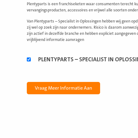
Plentyparts is een franchiseketen waar consumenten terecht k
vervangingsproducten, accessoires en vrijwel alle soorten ond
Van Plentyparts – Specialist in Oplossingen hebben wij geen o
zij wel op zoek zijn naar ondernemers. Risico is daarom aanwez
zijn actief in dezelfde branche en hebben expliciet aangegeven
vrijblijvend informatie aanvragen
Alternatieve
PLENTYPARTS – SPECIALIST IN OPLOSS
formules