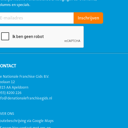
olumns en specials.
CONTACT
e Nationale Franchise Gids B.V.
oolaan 12
315 AA Apeldoorn
055) 8200 226
nfo@denationalefranchisegids.nl
VER ONS
outebeschrijving via Google Maps