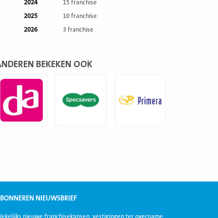
2024
15 franchise
2025
10 franchise
2026
3 franchise
ANDEREN BEKEKEN OOK
ees
Lees
Lees
eer
meer
meer
BONNEREN NIEUWSBRIEF
ekelijks nieuwe franchisekansen, vestigingen ter overname,