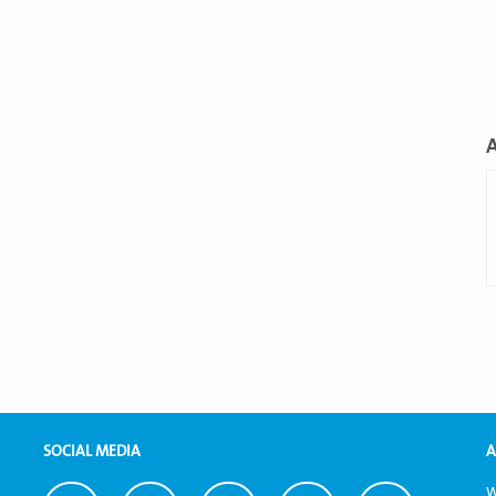
L
m
SOCIAL MEDIA
A
W