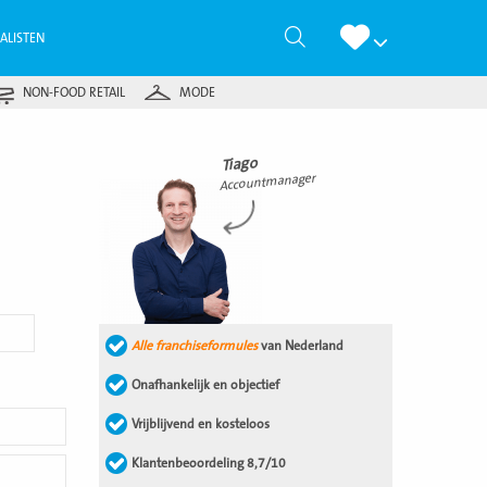
Zoeken
IALISTEN
NON-FOOD RETAIL
MODE
Tiago
Accountmanager
Alle franchiseformules
van Nederland
Onafhankelijk en objectief
Vrijblijvend en kosteloos
Klantenbeoordeling 8,7/10