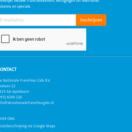
ekelijks nieuwe franchisekansen, vestigingen ter overname,
olumns en specials.
CONTACT
e Nationale Franchise Gids B.V.
oolaan 12
315 AA Apeldoorn
055) 8200 226
nfo@denationalefranchisegids.nl
VER ONS
outebeschrijving via Google Maps