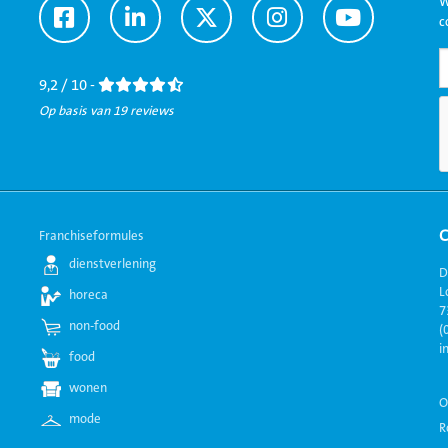
W
Ga
Ga
Ga
Ga
Ga
c
naar
naar
naar
naar
naar
Facebook
LinkedIn
Twitter
Instagram
Youtube
9,2 / 10 -
Op basis van 19 reviews
Franchiseformules
dienstverlening
D
L
horeca
7
non-food
(
i
food
wonen
O
mode
R