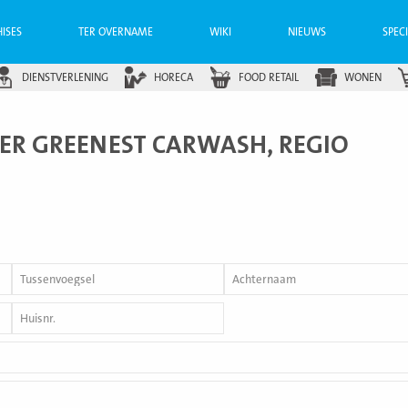
ISES
TER OVERNAME
WIKI
NIEUWS
SPEC
DIENSTVERLENING
HORECA
FOOD RETAIL
WONEN
ER GREENEST CARWASH, REGIO
Tussenvoegsel
Achternaam
*
Huisnummer
*