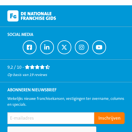
SOCIAL MEDIA
Ga
Ga
Ga
Ga
Ga
naar
naar
naar
naar
naar
Facebook
LinkedIn
Twitter
Instagram
Youtube
9,2 / 10 -
Op basis van 19 reviews
ABONNEREN NIEUWSBRIEF
Wekelijks nieuwe franchisekansen, vestigingen ter overname, columns
en specials.