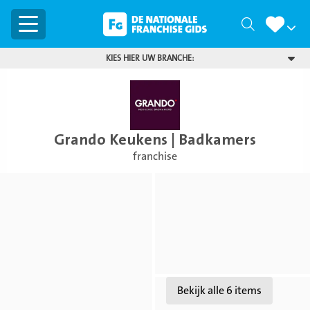
Menu
Zoeken
KIES HIER UW BRANCHE:
Grando Keukens | Badkamers
franchise
Bekijk
Bekijk
foto
foto
Bekijk
Bekijk alle 6 items
foto