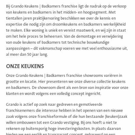
Bij Grando Keukens | Badkamers franchise ligt de nadruk op de verkoop
van keukens en badkamers in het midden- en hoogsegment. Met
tientallen jaren praktijkervaring beschikken we over de kennis en
expertise die nodig zijn om droomkeukens en badkamers werkelijkheid
te maken. Elke woning is uniek en vereist maatwerk, en wij zijn in staat
om het hele proces te beheersen. Van de demontage en verwijdering
van oude keukens of badkamers tot technische bouwkundige
aanpassingen – dit vakmanschap voeren we met veel enthousiasme uit,
al meer dan 50 jaar lang.
ONZE KEUKENS
Onze Grando Keukens | Badkamers franchise showrooms variëren in
grootte en locatie. Hier presenteren we onze diverse collectie keukens
en badkamers. De showroom dient als een bron van inspiratie voor onze
klanten en wordt volgens een volledig concept ingericht.
Grando is actief op zoek naar gedreven en gemotiveerde
franchisenemers die interesse hebben in het openen van een nieuwe
zaak volgens onze franchiseformule of die hun bestaande (keuken)zaak
willen ombouwen tot een Grando vestiging. Bij ons hoeft u niet te
rekenen op buitensporig hoge investeringskosten. In plaats daarvan
bieden we een eerlijk en transparant concept, gebaseerd op een