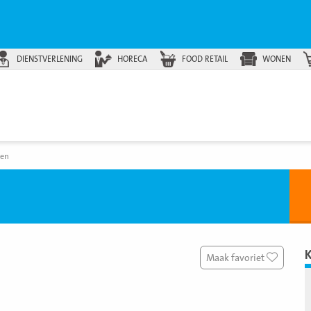
DIENSTVERLENING
HORECA
FOOD RETAIL
WONEN
en
Maak favoriet