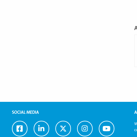
L
m
SOCIAL MEDIA
A
W
Ga
Ga
Ga
Ga
Ga
c
naar
naar
naar
naar
naar