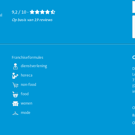
Facebook
LinkedIn
Twitter
Instagram
Youtube
9,2 / 10 -
el
Op basis van 19 reviews
Franchiseformules
dienstverlening
D
L
horeca
7
non-food
(
i
food
wonen
O
mode
R
O