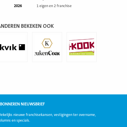
2026
1 eigen en 2 franchise
ANDEREN BEKEKEN OOK
ees
Lees
Lees
eer
meer
meer
BONNEREN NIEUWSBRIEF
ekelijks nieuwe franchisekansen, vestigingen ter overname,
olumns en specials.