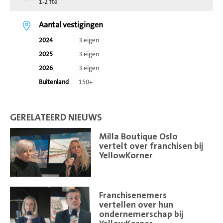
1-2 fte
Aantal vestigingen
2024
3 eigen
2025
3 eigen
2026
3 eigen
Buitenland
150+
GERELATEERD NIEUWS
Lees
Milla Boutique Oslo
meer
vertelt over franchisen bij
YellowKorner
Lees
Franchisenemers
meer
vertellen over hun
ondernemerschap bij