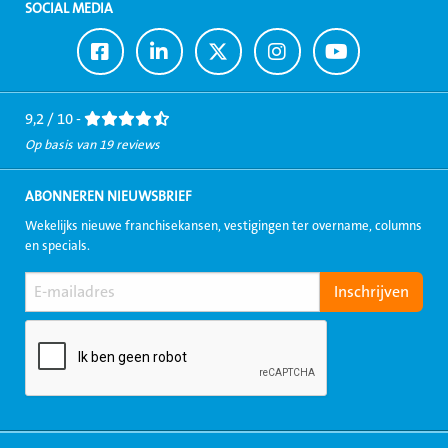
SOCIAL MEDIA
Ga
Ga
Ga
Ga
Ga
naar
naar
naar
naar
naar
Facebook
LinkedIn
Twitter
Instagram
Youtube
9,2 / 10 -
Op basis van 19 reviews
ABONNEREN NIEUWSBRIEF
Wekelijks nieuwe franchisekansen, vestigingen ter overname, columns
en specials.