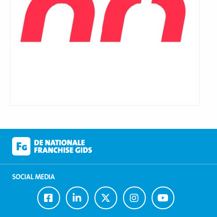
SOCIAL MEDIA
Ga
Ga
Ga
Ga
Ga
naar
naar
naar
naar
naar
Facebook
LinkedIn
Twitter
Instagram
Youtube