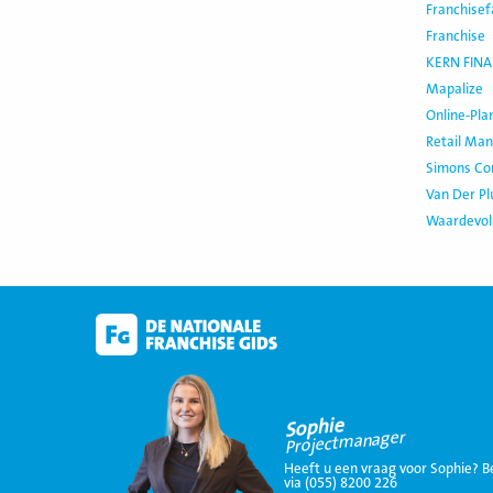
Franchisef
Franchise
KERN FINA
Mapalize
Online-Pla
Retail Ma
Simons Co
Van Der P
Waardevo
Sophie
Projectmanager
Heeft u een vraag voor Sophie? B
via (055) 8200 226