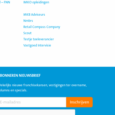
d – FNN
IMKO opleidingen
MKB Adviseurs
Nmbrs
Retail Compass Company
Scout
Testje toeleverancier
Vastgoed Intervisie
BONNEREN NIEUWSBRIEF
ekelijks nieuwe franchisekansen, vestigingen ter overname,
olumns en specials.