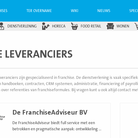
ISES
TER OVERNAME
WIKI
NIEUWS
SPEC
DIENSTVERLENING
HORECA
FOOD RETAIL
WONEN
E LEVERANCIERS
veranciers zijn gespecialiseerd in franchise. De dienstverlening is vaak speci
 handboeken, contracten, CRM systemen, administratie, financiering of payroll
 over referenties van franchiseformules. Bij vragen kunt u ook altijd contact m
Lees
De FranchiseAdviseur BV
meer
De FranchiseAdviseur biedt full service met een
betrokken en pragmatische aanpak: ontwikkeling ...