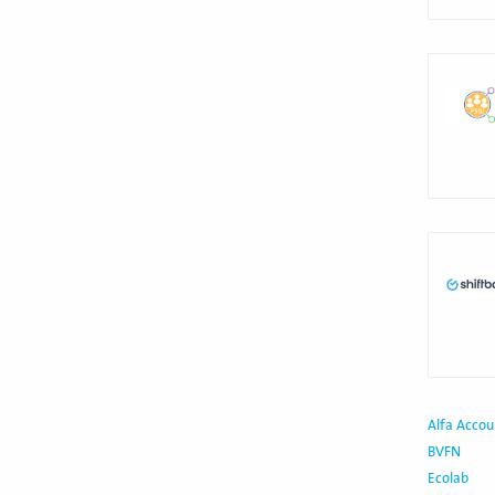
Lees
meer
Lees
meer
Alfa Accou
BVFN
Ecolab