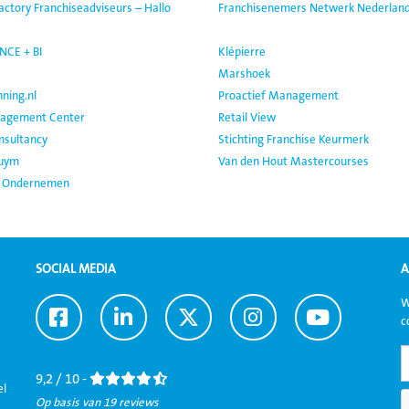
actory Franchiseadviseurs – Hallo
Franchisenemers Netwerk Nederlan
NCE + BI
Klépierre
Marshoek
nning.nl
Proactief Management
nagement Center
Retail View
nsultancy
Stichting Franchise Keurmerk
luym
Van den Hout Mastercourses
l Ondernemen
SOCIAL MEDIA
A
W
Ga
Ga
Ga
Ga
Ga
c
naar
naar
naar
naar
naar
Facebook
LinkedIn
Twitter
Instagram
Youtube
9,2 / 10 -
el
Op basis van 19 reviews