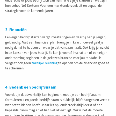
onderscheidt jouw bedrijf zich van hen? Wie zijn je klanten en wat zijn
hun behoefte? Kortom: Voer een marktonderzoek uit en bepaal de
strategie voor de komende jaren.
3. Financiën
Een eigen bedrijf starten vergt investeringen en daarbij heb je (eigen)
geld nodig. Met een financieel plan breng je in kaart hoeveel geld je
nodig denkt te hebben en waar je dat vandaan haalt. Ook krijg je inzicht
in de kansen van jouw bedrijf. Zo kun je vooraf inschatten of een eigen
onderneming beginnen in de gekozen branche voor jou rendabel is.
Vergeet ook geen
zakelijke rekening
te openen om de financiën goed af
te schermen.
4. Bedenk een bedrijfsnaam
Voordat je daadwerkelijk kan beginnen, moet je een bedrijfsnaam
formuleren. Een goede bedrijfsnaam is duidelijk, blijft hangen en vertelt
wat het te bieden heeft. Maar let op: onderzoek altijd eerst of een
bepaalde naam mag en of het niet al vast ligt. Ook is het de moeite
waard om te kijken of je de naam kunt vastleggen en zodoende kunt