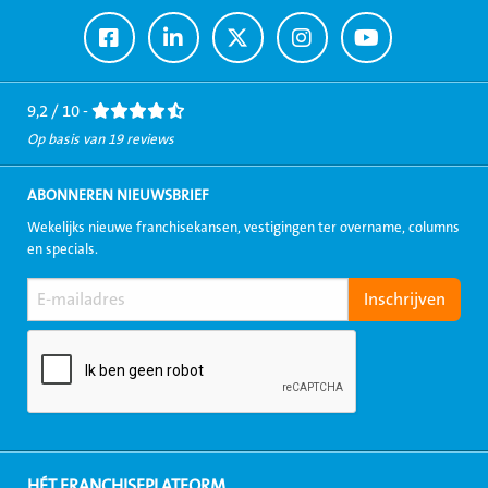
Ga
Ga
Ga
Ga
Ga
naar
naar
naar
naar
naar
Facebook
LinkedIn
Twitter
Instagram
Youtube
9,2 / 10 -
Op basis van 19 reviews
ABONNEREN NIEUWSBRIEF
Wekelijks nieuwe franchisekansen, vestigingen ter overname, columns
en specials.
HÉT FRANCHISEPLATFORM