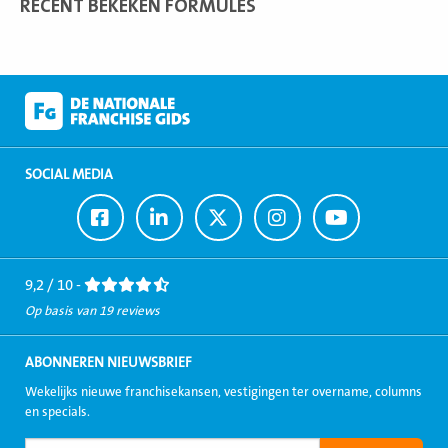
RECENT BEKEKEN FORMULES
SOCIAL MEDIA
Ga
Ga
Ga
Ga
Ga
naar
naar
naar
naar
naar
Facebook
LinkedIn
Twitter
Instagram
Youtube
9,2 / 10 -
Op basis van 19 reviews
ABONNEREN NIEUWSBRIEF
Wekelijks nieuwe franchisekansen, vestigingen ter overname, columns
en specials.